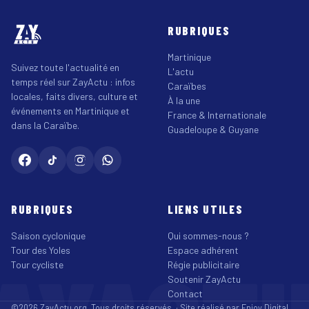
RUBRIQUES
Martinique
Suivez toute l'actualité en
L'actu
temps réel sur ZayActu : infos
Caraïbes
locales, faits divers, culture et
À la une
événements en Martinique et
France & Internationale
dans la Caraïbe.
Guadeloupe & Guyane
RUBRIQUES
LIENS UTILES
Saison cyclonique
Qui sommes-nous ?
Tour des Yoles
Espace adhérent
Tour cycliste
Régie publicitaire
Soutenir ZayActu
Contact
©2026 ZayActu.org. Tous droits réservés. · Site réalisé par
Enjoy Digital