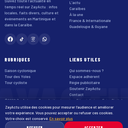
Suivez toute l'actualité en
L'actu
temps réel sur ZayActu : infos
Caraïbes
locales, faits divers, culture et
À la une
événements en Martinique et
France & Internationale
dans la Caraïbe.
Guadeloupe & Guyane
RUBRIQUES
LIENS UTILES
Saison cyclonique
Qui sommes-nous ?
AYACT
Tour des Yoles
Espace adhérent
Tour cycliste
Régie publicitaire
Soutenir ZayActu
Contact
©2026 ZayActu.org. Tous droits réservés. · Site réalisé par
Enjoy Digital
Agency
ZayActu utilise des cookies pour mesurer l’audience et améliorer
↑
Mentions légales
Confidentialité
Cookies
CGU
Accessibilité
votre expérience. Vous pouvez accepter ou refuser ces cookies.
Votre choix est conservé.
En savoir plus
♿
REFUSER
ACCEPTER