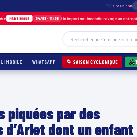
♡ Faire un don
Un important incendie ravage un entrepôt de SODI
04/08 · 11h06
IQUE
LI MOBILE
WHATSAPP
🌀 SAISON CYCLONIQUE
s piquées par des
d’Arlet dont un enfant