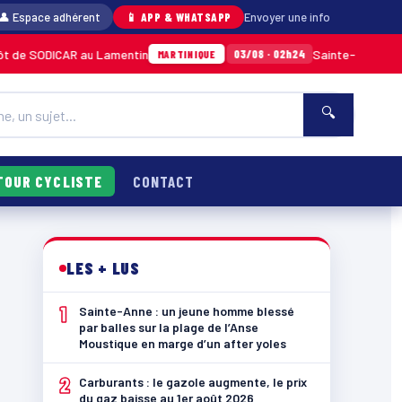
👤 Espace adhérent
📱 APP & WHATSAPP
Envoyer une info
CAR au Lamentin
Sainte-Anne : un jeune homm
03/08 · 02h24
MARTINIQUE
🔍
TOUR CYCLISTE
CONTACT
LES + LUS
1
Sainte-Anne : un jeune homme blessé
par balles sur la plage de l’Anse
Moustique en marge d’un after yoles
2
Carburants : le gazole augmente, le prix
du gaz baisse au 1er août 2026