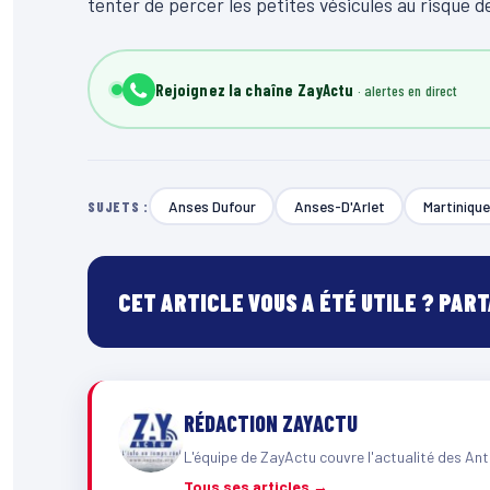
tenter de percer les petites vésicules au risque de
Rejoignez la chaîne ZayActu
Anses Dufour
Anses-D'Arlet
Martinique
SUJETS :
CET ARTICLE VOUS A ÉTÉ UTILE ? PAR
RÉDACTION ZAYACTU
L'équipe de ZayActu couvre l'actualité des Ant
Tous ses articles →