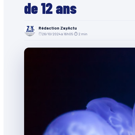
de 12 ans
Rédaction ZayActu
26/10/2024 à 16h05
·
⏱ 2 min