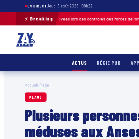
EN DIRECT
Jeudi 6 août 2026 · 08h22
⚡ Breaking
 120 infractions relevées lors des contrôles des forces de l’ordre
MARTIN
ACTUS
RÉGIE PUB
APP
Accueil
›
Plage
›
PLAGE
Plusieurs personne
méduses aux Anses 