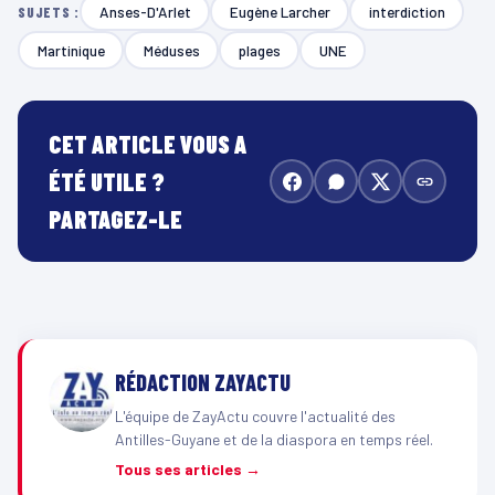
Anses-D'Arlet
Eugène Larcher
interdiction
SUJETS :
Martinique
Méduses
plages
UNE
CET ARTICLE VOUS A
ÉTÉ UTILE ?
PARTAGEZ-LE
RÉDACTION ZAYACTU
L'équipe de ZayActu couvre l'actualité des
Antilles-Guyane et de la diaspora en temps réel.
Tous ses articles →