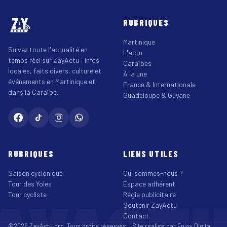
RUBRIQUES
Martinique
Suivez toute l'actualité en
L'actu
temps réel sur ZayActu : infos
Caraïbes
locales, faits divers, culture et
À la une
événements en Martinique et
France & Internationale
dans la Caraïbe.
Guadeloupe & Guyane
RUBRIQUES
LIENS UTILES
Saison cyclonique
Qui sommes-nous ?
Tour des Yoles
Espace adhérent
Tour cycliste
Régie publicitaire
Soutenir ZayActu
Contact
©2026 ZayActu.org. Tous droits réservés. · Site réalisé par
Enjoy Digital