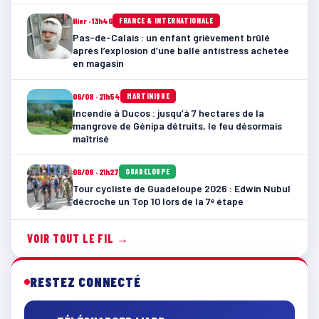
Hier · 13h46
FRANCE & INTERNATIONALE
Pas-de-Calais : un enfant grièvement brûlé
après l’explosion d’une balle antistress achetée
en magasin
06/08 · 21h54
MARTINIQUE
Incendie à Ducos : jusqu’à 7 hectares de la
mangrove de Génipa détruits, le feu désormais
maîtrisé
06/08 · 21h27
GUADELOUPE
Tour cycliste de Guadeloupe 2026 : Edwin Nubul
décroche un Top 10 lors de la 7ᵉ étape
VOIR TOUT LE FIL →
RESTEZ CONNECTÉ