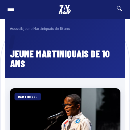
🔍
r cycliste de Guadeloupe 2026 : Edwin Nubul décroche un Top 10 lors de la 7ᵉ 
⚡ Breaking
Accueil
›
jeune Martiniquais de 10 ans
JEUNE MARTINIQUAIS DE 10
ANS
MARTINIQUE