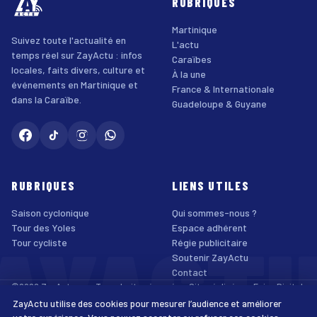
RUBRIQUES
Martinique
Suivez toute l'actualité en
L'actu
temps réel sur ZayActu : infos
Caraïbes
locales, faits divers, culture et
À la une
événements en Martinique et
France & Internationale
dans la Caraïbe.
Guadeloupe & Guyane
RUBRIQUES
LIENS UTILES
Saison cyclonique
Qui sommes-nous ?
AYACT
Tour des Yoles
Espace adhérent
Tour cycliste
Régie publicitaire
Soutenir ZayActu
Contact
©2026 ZayActu.org. Tous droits réservés. · Site réalisé par
Enjoy Digital
Agency
ZayActu utilise des cookies pour mesurer l’audience et améliorer
↑
Mentions légales
Confidentialité
Cookies
CGU
Accessibilité