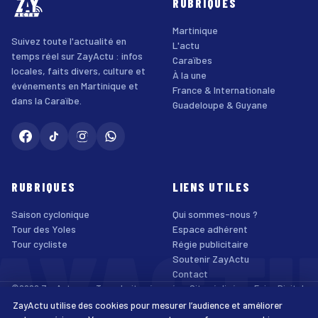
RUBRIQUES
Martinique
Suivez toute l'actualité en
L'actu
temps réel sur ZayActu : infos
Caraïbes
locales, faits divers, culture et
À la une
événements en Martinique et
France & Internationale
dans la Caraïbe.
Guadeloupe & Guyane
RUBRIQUES
LIENS UTILES
Saison cyclonique
Qui sommes-nous ?
AYACT
Tour des Yoles
Espace adhérent
Tour cycliste
Régie publicitaire
Soutenir ZayActu
Contact
©2026 ZayActu.org. Tous droits réservés. · Site réalisé par
Enjoy Digital
Agency
ZayActu utilise des cookies pour mesurer l’audience et améliorer
↑
Mentions légales
Confidentialité
Cookies
CGU
Accessibilité