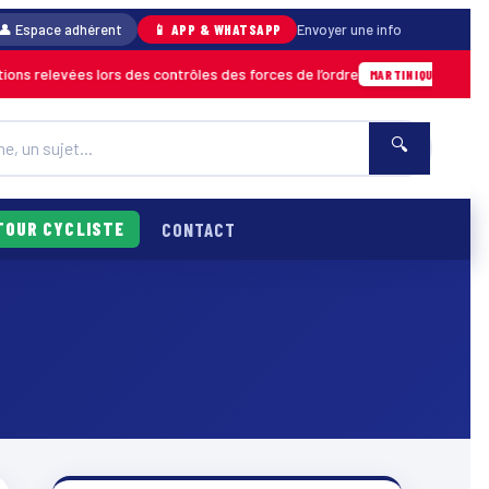
👤 Espace adhérent
📱 APP & WHATSAPP
Envoyer une info
s relevées lors des contrôles des forces de l’ordre
04/08 ·
MARTINIQUE
🔍
TOUR CYCLISTE
CONTACT