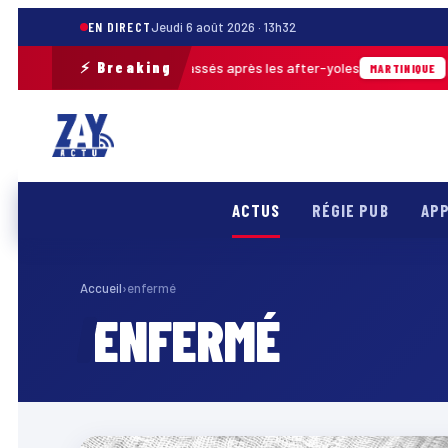
EN DIRECT
Jeudi 6 août 2026 · 13h32
⚡ Breaking
rès de 30 m³ de déchets ramassés après les after-yoles
0
MARTINIQUE
ACTUS
RÉGIE PUB
APP
Accueil
›
enfermé
ENFERMÉ