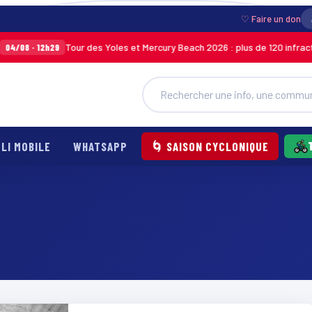
♡ Faire un don
Tour des Yoles et Mercury Beach 2026 : plus de 120 infraction
4/08 · 12h29
LI MOBILE
WHATSAPP
🌀 SAISON CYCLONIQUE