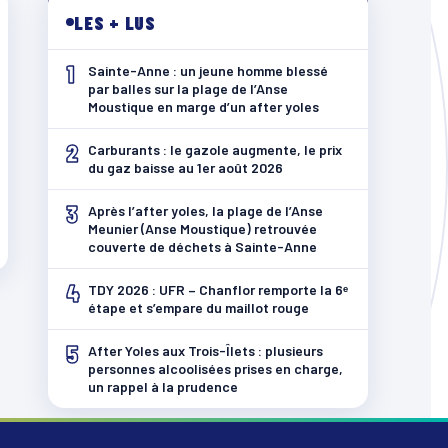
LES + LUS
1
Sainte-Anne : un jeune homme blessé
par balles sur la plage de l’Anse
Moustique en marge d’un after yoles
2
Carburants : le gazole augmente, le prix
du gaz baisse au 1er août 2026
3
Après l’after yoles, la plage de l’Anse
Meunier (Anse Moustique) retrouvée
couverte de déchets à Sainte-Anne
4
TDY 2026 : UFR – Chanflor remporte la 6ᵉ
étape et s’empare du maillot rouge
5
After Yoles aux Trois-Îlets : plusieurs
personnes alcoolisées prises en charge,
un rappel à la prudence