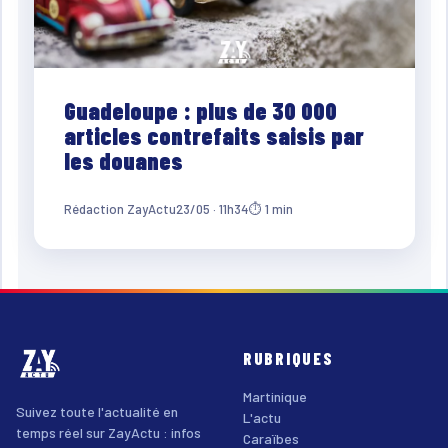
Guadeloupe : plus de 30 000
articles contrefaits saisis par
les douanes
Rédaction ZayActu
23/05 · 11h34
⏱ 1 min
RUBRIQUES
Martinique
Suivez toute l'actualité en
L'actu
temps réel sur ZayActu : infos
Caraïbes