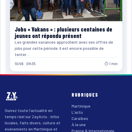
Jobs « Vakans » : plusieurs centaines de
jeunes ont répondu présent
Les grandes vacances approchent avec ses offres de
jobs pour cette période. Il est encore possible de
tenter…
10/06 · 01h35
⏱ 1 min
RUBRIQUES
Martinique
Suivez toute l'actualité en
L'actu
temps réel sur ZayActu : infos
Caraïbes
locales, faits divers, culture et
À la une
événements en Martinique et
France & Internationale