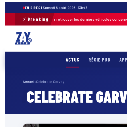
EN DIRECT
Samedi 8 août 2026 · 13h43
⚡ Breaking
e opération de terrain pour retrouver les derniers véhicules concernés
F
ACTUS
RÉGIE PUB
APP
Accueil
›
Celebrate Garvey
CELEBRATE GAR