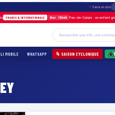
♡ Faire un don
Pas-de-Calais : un enfant grièvem
Hier · 13h46
RANCE & INTERNATIONALE
LI MOBILE
WHATSAPP
🌀 SAISON CYCLONIQUE
VEY