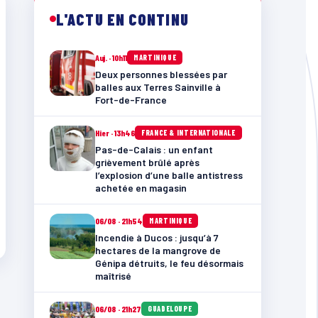
L'ACTU EN CONTINU
Auj. · 10h11
MARTINIQUE
Deux personnes blessées par
balles aux Terres Sainville à
Fort-de-France
Hier · 13h46
FRANCE & INTERNATIONALE
Pas-de-Calais : un enfant
grièvement brûlé après
l’explosion d’une balle antistress
achetée en magasin
06/08 · 21h54
MARTINIQUE
Incendie à Ducos : jusqu’à 7
hectares de la mangrove de
Génipa détruits, le feu désormais
maîtrisé
06/08 · 21h27
GUADELOUPE