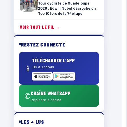
Tour cycliste de Guadeloupe
2026 : Edwin Nubul décroche un
Top 10 lors de la 7ᵉ étape
VOIR TOUT LE FIL →
RESTEZ CONNECTÉ
TÉLÉCHARGER L'APP
📱
iOS & Android
CHAÎNE WHATSAPP
✆
Rejoindre la chaîne
LES + LUS