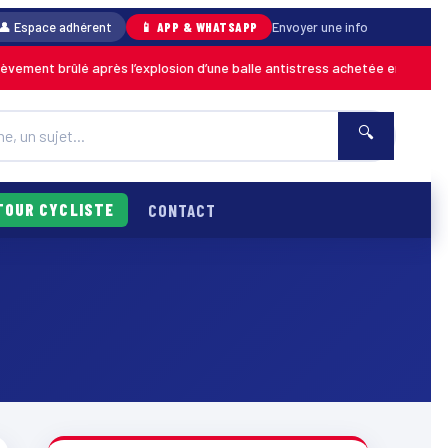
👤 Espace adhérent
📱 APP & WHATSAPP
Envoyer une info
ent brûlé après l’explosion d’une balle antistress achetée en magasin
M
🔍
TOUR CYCLISTE
CONTACT