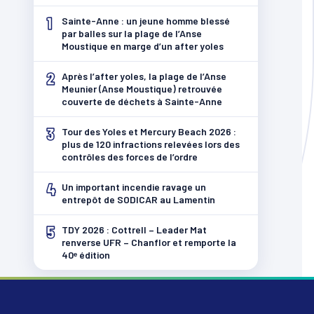
1
Sainte-Anne : un jeune homme blessé
par balles sur la plage de l’Anse
Moustique en marge d’un after yoles
2
Après l’after yoles, la plage de l’Anse
Meunier (Anse Moustique) retrouvée
couverte de déchets à Sainte-Anne
3
Tour des Yoles et Mercury Beach 2026 :
plus de 120 infractions relevées lors des
contrôles des forces de l’ordre
4
Un important incendie ravage un
entrepôt de SODICAR au Lamentin
5
TDY 2026 : Cottrell – Leader Mat
renverse UFR – Chanflor et remporte la
40ᵉ édition