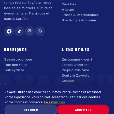
temps réel sur ZayActu : infos
Caraïbes
locales, faits divers, culture et
À la une
événements en Martinique et
France & Internationale
dans la Caraïbe.
Guadeloupe & Guyane
RUBRIQUES
LIENS UTILES
Saison cyclonique
Qui sommes-nous ?
AYACT
Tour des Yoles
Espace adhérent
Tour cycliste
Régie publicitaire
Soutenir ZayActu
Contact
©2026 ZayActu.org. Tous droits réservés. · Site réalisé par
Enjoy Digital
Agency
ZayActu utilise des cookies pour mesurer l’audience et améliorer
↑
Mentions légales
Confidentialité
Cookies
CGU
Accessibilité
votre expérience. Vous pouvez accepter ou refuser ces cookies.
Votre choix est conservé.
En savoir plus
♿
REFUSER
ACCEPTER