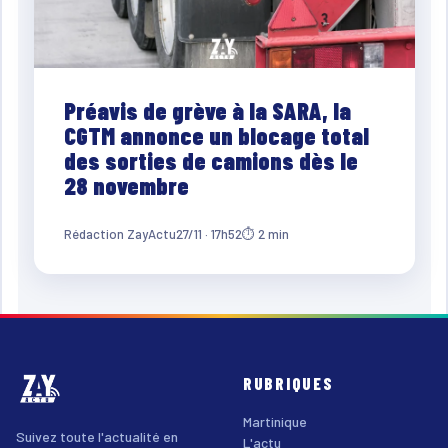
Préavis de grève à la SARA, la
CGTM annonce un blocage total
des sorties de camions dès le
28 novembre
Rédaction ZayActu
27/11 · 17h52
⏱ 2 min
RUBRIQUES
Martinique
Suivez toute l'actualité en
L'actu