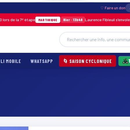
♡ Faire un don
s de la 7ᵉ étape
Laurence Fibleuil s’envole po
Hier · 13h48
MARTINIQUE
LI MOBILE
WHATSAPP
🌀 SAISON CYCLONIQUE