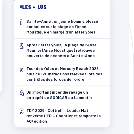
LES + LUS
1
Sainte-Anne : un jeune homme blessé
par balles sur la plage de l’Anse
Moustique en marge d’un after yoles
2
Après l’after yoles, la plage de l’Anse
Meunier (Anse Moustique) retrouvée
couverte de déchets à Sainte-Anne
3
Tour des Yoles et Mercury Beach 2026 :
plus de 120 infractions relevées lors des
contrôles des forces de l’ordre
4
Un important incendie ravage un
entrepôt de SODICAR au Lamentin
5
TDY 2026 : Cottrell – Leader Mat
renverse UFR – Chanflor et remporte la
40ᵉ édition