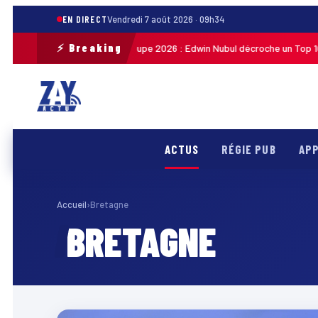
EN DIRECT
Vendredi 7 août 2026 · 09h34
⚡ Breaking
Tour cycliste de Guadeloupe 2026 : Edwin Nubul décroche un Top 10 lor
27
ACTUS
RÉGIE PUB
APP
Accueil
›
Bretagne
BRETAGNE