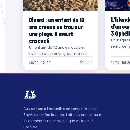
L’Irlan
Dinard : un enfant de 12
d’un ou
ans creuse un trou sur
3 Ophél
une plage. Il meurt
enseveli
L’ouragan 
renforcer 
Un enfant de 12 ans qui était en
catégorie 3
train de creuser un gros trou sur
une plage a…
26/04 · 17h34
⏱ 1 min
14/10 · 16h2
Suivez toute l'actualité en temps réel sur
ZayActu : infos locales, faits divers, culture
et événements en Martinique et dans la
Caraïbe.