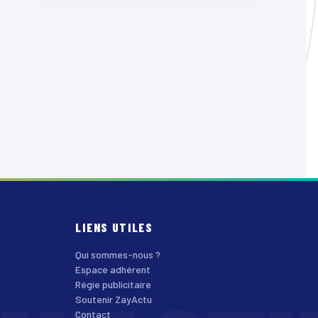
LIENS UTILES
Qui sommes-nous ?
Espace adhérent
Régie publicitaire
Soutenir ZayActu
Contact