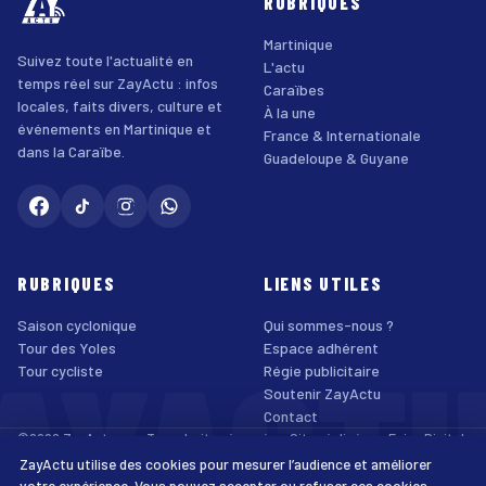
RUBRIQUES
Martinique
Suivez toute l'actualité en
L'actu
temps réel sur ZayActu : infos
Caraïbes
locales, faits divers, culture et
À la une
événements en Martinique et
France & Internationale
dans la Caraïbe.
Guadeloupe & Guyane
RUBRIQUES
LIENS UTILES
Saison cyclonique
Qui sommes-nous ?
AYACT
Tour des Yoles
Espace adhérent
Tour cycliste
Régie publicitaire
Soutenir ZayActu
Contact
©2026 ZayActu.org. Tous droits réservés. · Site réalisé par
Enjoy Digital
Agency
ZayActu utilise des cookies pour mesurer l’audience et améliorer
↑
Mentions légales
Confidentialité
Cookies
CGU
Accessibilité
votre expérience. Vous pouvez accepter ou refuser ces cookies.