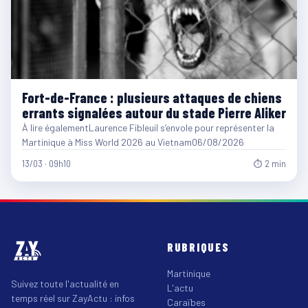
Fort-de-France : plusieurs attaques de chiens
errants signalées autour du stade Pierre Aliker
À lire égalementLaurence Fibleuil s’envole pour représenter la
Martinique à Miss World 2026 au Vietnam06/08/2026
13/03 · 09h10
⏱ 2 min
RUBRIQUES
Martinique
Suivez toute l'actualité en
L'actu
temps réel sur ZayActu : infos
Caraïbes