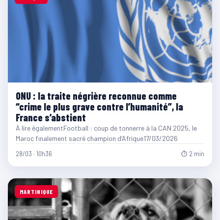
ONU : la traite négrière reconnue comme
“crime le plus grave contre l’humanité”, la
France s’abstient
À lire égalementFootball : coup de tonnerre à la CAN 2025, le
Maroc finalement sacré champion d’Afrique17/03/2026
28/03 · 10h36
⏱ 2 min
MARTINIQUE