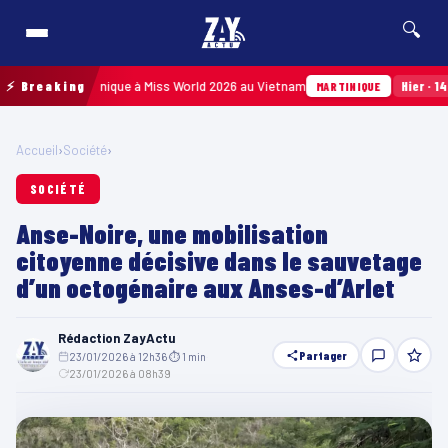
🔍
r la Martinique à Miss World 2026 au Vietnam
⚡ Breaking
Hier · 14h14
Ans
MARTINIQUE
Accueil
›
Société
›
SOCIÉTÉ
Anse-Noire, une mobilisation
citoyenne décisive dans le sauvetage
d’un octogénaire aux Anses-d’Arlet
Rédaction ZayActu
Partager
23/01/2026 à 12h36
·
⏱ 1 min
·
23/01/2026 à 08h39