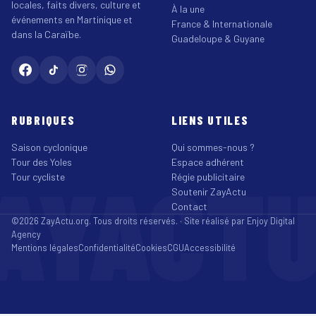
locales, faits divers, culture et
À la une
événements en Martinique et
France & Internationale
dans la Caraïbe.
Guadeloupe & Guyane
RUBRIQUES
LIENS UTILES
Saison cyclonique
Qui sommes-nous ?
Tour des Yoles
Espace adhérent
AYACT
Tour cycliste
Régie publicitaire
Soutenir ZayActu
Contact
©2026 ZayActu.org. Tous droits réservés. · Site réalisé par
Enjoy Digital
Agency
Mentions légales
Confidentialité
Cookies
CGU
Accessibilité