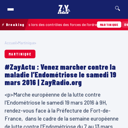
🔍
s relevées lors des contrôles des forces de l’ordre
⚡ Breaking
04/08 · 11
MARTINIQUE
Accueil
›
Martinique
›
MARTINIQUE
#ZayActu : Venez marcher contre la
maladie l’Endométriose le samedi 19
mars 2016 | ZayRadio.org
<p>Marche européenne de la lutte contre
l'Endométriose le samedi 19 mars 2016 à 9H,
rendez-vous face à la Préfecture de Fort-de-
France, dans le cadre de la semaine européenne
de lutte contre l'Endométriose du 7 au 13 mars