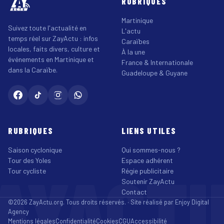
RUBRIQUES
Martinique
Suivez toute l'actualité en
L'actu
temps réel sur ZayActu : infos
Caraïbes
locales, faits divers, culture et
À la une
événements en Martinique et
France & Internationale
dans la Caraïbe.
Guadeloupe & Guyane
RUBRIQUES
LIENS UTILES
Saison cyclonique
Qui sommes-nous ?
Tour des Yoles
Espace adhérent
AYACT
Tour cycliste
Régie publicitaire
Soutenir ZayActu
Contact
©2026 ZayActu.org. Tous droits réservés. · Site réalisé par
Enjoy Digital
Agency
Mentions légales
Confidentialité
Cookies
CGU
Accessibilité