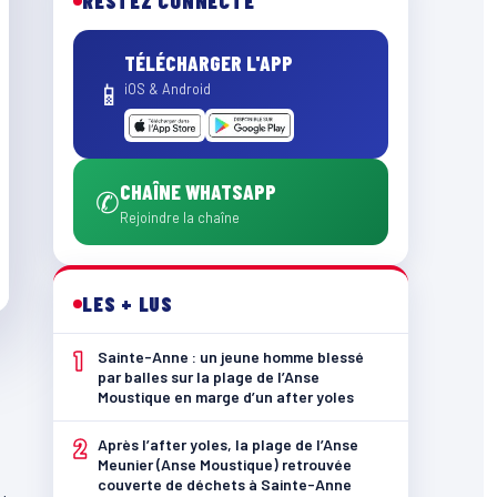
RESTEZ CONNECTÉ
TÉLÉCHARGER L'APP
📱
iOS & Android
CHAÎNE WHATSAPP
✆
Rejoindre la chaîne
LES + LUS
1
Sainte-Anne : un jeune homme blessé
par balles sur la plage de l’Anse
Moustique en marge d’un after yoles
2
Après l’after yoles, la plage de l’Anse
Meunier (Anse Moustique) retrouvée
couverte de déchets à Sainte-Anne