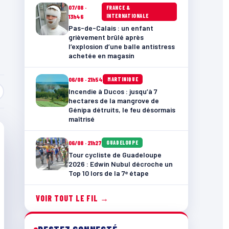
07/08 ·
FRANCE &
INTERNATIONALE
13h46
Pas-de-Calais : un enfant
grièvement brûlé après
l’explosion d’une balle antistress
achetée en magasin
06/08 · 21h54
MARTINIQUE
Incendie à Ducos : jusqu’à 7
hectares de la mangrove de
Génipa détruits, le feu désormais
maîtrisé
06/08 · 21h27
GUADELOUPE
Tour cycliste de Guadeloupe
2026 : Edwin Nubul décroche un
Top 10 lors de la 7ᵉ étape
VOIR TOUT LE FIL →