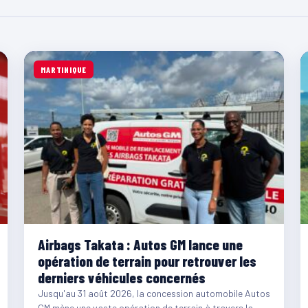
MARTINIQUE
Airbags Takata : Autos GM lance une
opération de terrain pour retrouver les
derniers véhicules concernés
Jusqu'au 31 août 2026, la concession automobile Autos
GM mène une vaste opération de terrain à travers la…