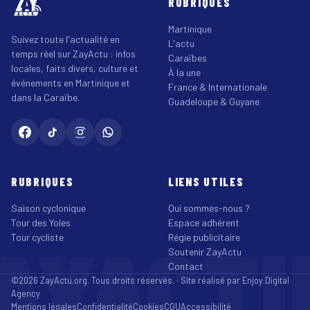
RUBRIQUES
Martinique
Suivez toute l'actualité en
L'actu
temps réel sur ZayActu : infos
Caraïbes
locales, faits divers, culture et
À la une
événements en Martinique et
France & Internationale
dans la Caraïbe.
Guadeloupe & Guyane
RUBRIQUES
LIENS UTILES
Saison cyclonique
Qui sommes-nous ?
Tour des Yoles
Espace adhérent
AYACT
Tour cycliste
Régie publicitaire
Soutenir ZayActu
Contact
©2026 ZayActu.org. Tous droits réservés. · Site réalisé par
Enjoy Digital
Agency
Mentions légales
Confidentialité
Cookies
CGU
Accessibilité