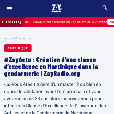
🔍
uadeloupe 2026 : Edwin Nubul décroche un Top 10 lors de la 7ᵉ étape
⚡ Breaking
MARTINI
Accueil
›
Martinique
›
MARTINIQUE
#ZayActu : Création d’une classe
d’excellence en Martinique dans la
gendarmerie | ZayRadio.org
<p>Vous êtes titulaire d'un master 2 ou bien en
cours de validation avant l'été prochain et vous
avez moins de 26 ans alors inscrivez vous pour
intégrer la Classe d'Excellence De l'Université des
Antilles et de la Gendarmerie de Martinique