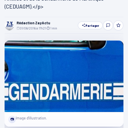
(CEDUAGM).</p>
Rédaction ZayActu
Partager
01/06/2016 à 17h21
·
⏱ 1 min
Image d'illustration.
📷