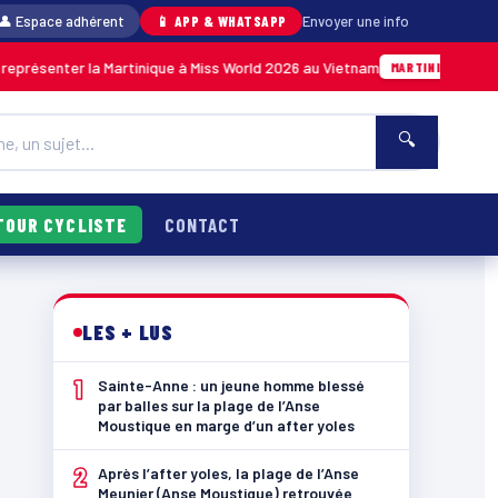
👤 Espace adhérent
📱 APP & WHATSAPP
Envoyer une info
er la Martinique à Miss World 2026 au Vietnam
05/08 · 14h14
MARTINIQUE
🔍
TOUR CYCLISTE
CONTACT
LES + LUS
1
Sainte-Anne : un jeune homme blessé
par balles sur la plage de l’Anse
Moustique en marge d’un after yoles
2
Après l’after yoles, la plage de l’Anse
Meunier (Anse Moustique) retrouvée