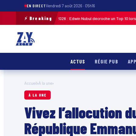
EN DIRECT
Vendredi 7 août 2026 · 05h16
⚡ Breaking
liste de Guadeloupe 2026 : Edwin Nubul décroche un Top 10 lors de la 7ᵉ é
ACTUS
RÉGIE PUB
APP
Accueil
›
À la une
›
À LA UNE
Vivez l’allocution d
République Emmanu