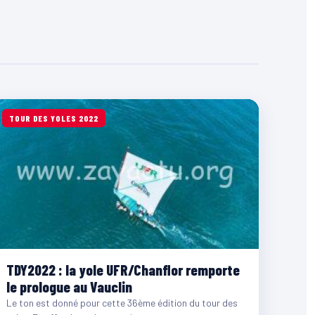
TOUR DES YOLES 2022
TDY2022 : la yole UFR/Chanflor remporte
le prologue au Vauclin
Le ton est donné pour cette 36ème édition du tour des