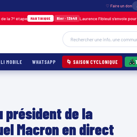
♡ Faire un don
tape
Laurence Fibleuil s’envole pour représent
Hier · 13h48
MARTINIQUE
LI MOBILE
WHATSAPP
🌀 SAISON CYCLONIQUE
u président de la
el Macron en direct