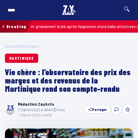
🔍
un enfant grièvement brûlé après l’explosion d’une balle antistress achetée 
⚡ Breaking
Accueil
›
Martinique
›
MARTINIQUE
Vie chère : l’observatoire des prix des
marges et des revenus de la
Martinique rend son compte-rendu
Rédaction ZayActu
Partager
26/04/2022 à 18h54
·
⏱ 3 min
·
26/04/2022 à 14h55