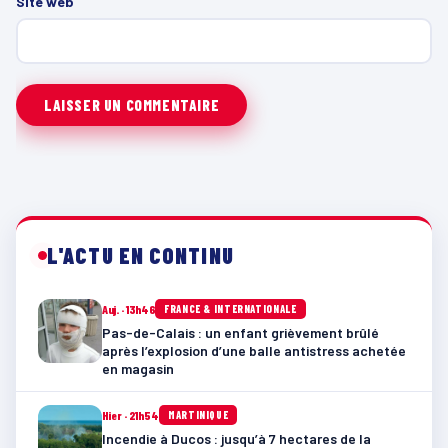
Site web
L'ACTU EN CONTINU
Auj. · 13h46
FRANCE & INTERNATIONALE
Pas-de-Calais : un enfant grièvement brûlé
après l’explosion d’une balle antistress achetée
en magasin
Hier · 21h54
MARTINIQUE
Incendie à Ducos : jusqu’à 7 hectares de la