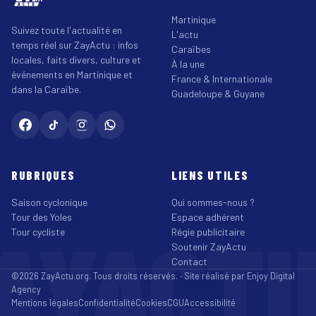
Martinique
Suivez toute l'actualité en
L'actu
temps réel sur ZayActu : infos
Caraïbes
locales, faits divers, culture et
À la une
événements en Martinique et
France & Internationale
dans la Caraïbe.
Guadeloupe & Guyane
RUBRIQUES
LIENS UTILES
Saison cyclonique
Qui sommes-nous ?
Tour des Yoles
Espace adhérent
AYACT
Tour cycliste
Régie publicitaire
Soutenir ZayActu
Contact
©2026 ZayActu.org. Tous droits réservés. · Site réalisé par
Enjoy Digital
Agency
Mentions légales
Confidentialité
Cookies
CGU
Accessibilité