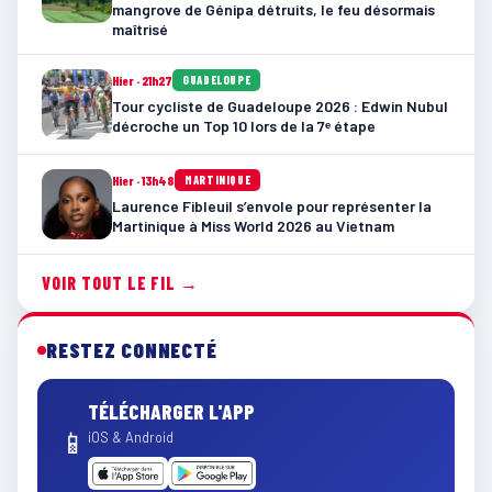
mangrove de Génipa détruits, le feu désormais
maîtrisé
Hier · 21h27
GUADELOUPE
Tour cycliste de Guadeloupe 2026 : Edwin Nubul
décroche un Top 10 lors de la 7ᵉ étape
Hier · 13h48
MARTINIQUE
Laurence Fibleuil s’envole pour représenter la
Martinique à Miss World 2026 au Vietnam
VOIR TOUT LE FIL →
RESTEZ CONNECTÉ
TÉLÉCHARGER L'APP
📱
iOS & Android