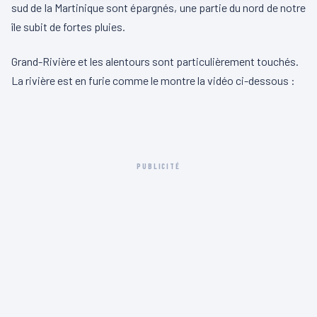
sud de la Martinique sont épargnés, une partie du nord de notre
île subit de fortes pluies.
Grand-Rivière et les alentours sont particulièrement touchés.
La rivière est en furie comme le montre la vidéo ci-dessous :
00:00
00:13
L
e
c
PUBLICITÉ
t
e
u
r
v
i
d
é