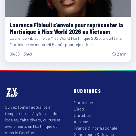
Laurence Fibleuil s’envole pour représenter la
Martinique à Miss World 2026 au Vietnam
Laurence Fibleuil, élue Miss World Martinique 2026, a quitté la
Martinique ce mercredi 5 août pour rejoindre le…
06/08 · 13h48
⏱ 2 min
RUBRIQUES
Martinique
Suivez toute l'actualité en
L'actu
temps réel sur ZayActu : infos
Caraïbes
locales, faits divers, culture et
À la une
événements en Martinique et
France & Internationale
dans la Caraïbe.
Guadeloupe & Guyane