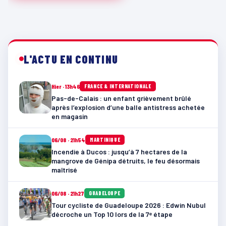
L'ACTU EN CONTINU
Hier · 13h46
FRANCE & INTERNATIONALE
Pas-de-Calais : un enfant grièvement brûlé
après l’explosion d’une balle antistress achetée
en magasin
06/08 · 21h54
MARTINIQUE
Incendie à Ducos : jusqu’à 7 hectares de la
mangrove de Génipa détruits, le feu désormais
maîtrisé
06/08 · 21h27
GUADELOUPE
Tour cycliste de Guadeloupe 2026 : Edwin Nubul
décroche un Top 10 lors de la 7ᵉ étape