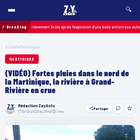
🔍
n enfant grièvement brûlé après l’explosion d’une balle antistress achetée e
⚡ Breaking
Accueil
›
Martinique
›
MARTINIQUE
(VIDÉO) Fortes pluies dans le nord de
la Martinique, la rivière à Grand-
Rivière en crue
Rédaction ZayActu
Partager
13/12/2020 à 21h43
·
⏱ 1 min