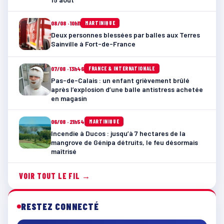
08/08 · 10h11
MARTINIQUE
Deux personnes blessées par balles aux Terres
Sainville à Fort-de-France
07/08 · 13h46
FRANCE & INTERNATIONALE
Pas-de-Calais : un enfant grièvement brûlé
après l’explosion d’une balle antistress achetée
en magasin
06/08 · 21h54
MARTINIQUE
Incendie à Ducos : jusqu’à 7 hectares de la
mangrove de Génipa détruits, le feu désormais
maîtrisé
VOIR TOUT LE FIL →
RESTEZ CONNECTÉ