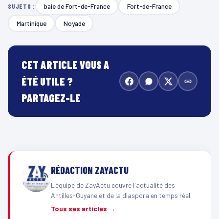
baie de Fort-de-France
Fort-de-France
SUJETS :
Martinique
Noyade
CET ARTICLE VOUS A
ÉTÉ UTILE ?
PARTAGEZ-LE
RÉDACTION ZAYACTU
L'équipe de ZayActu couvre l'actualité des
Antilles-Guyane et de la diaspora en temps réel.
Tous ses articles →