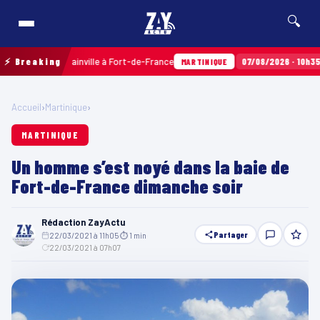
🔍
x Terres Sainville à Fort-de-France
⚡ Breaking
07/08/2026 · 10h35
Airba
MARTINIQUE
Accueil
›
Martinique
›
MARTINIQUE
Un homme s’est noyé dans la baie de
Fort-de-France dimanche soir
Rédaction ZayActu
Partager
22/03/2021 à 11h05
·
⏱ 1 min
·
22/03/2021 à 07h07