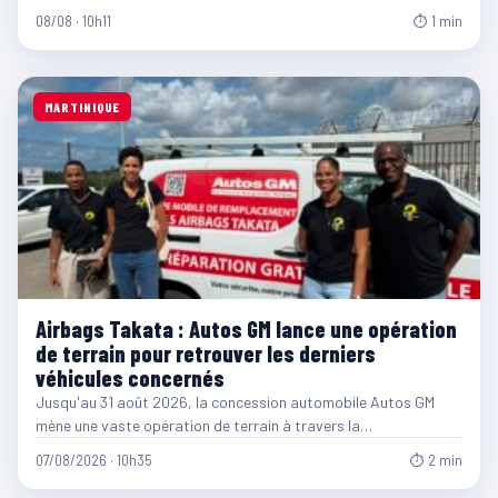
08/08 · 10h11
⏱ 1 min
MARTINIQUE
Airbags Takata : Autos GM lance une opération
de terrain pour retrouver les derniers
véhicules concernés
Jusqu'au 31 août 2026, la concession automobile Autos GM
mène une vaste opération de terrain à travers la…
07/08/2026 · 10h35
⏱ 2 min