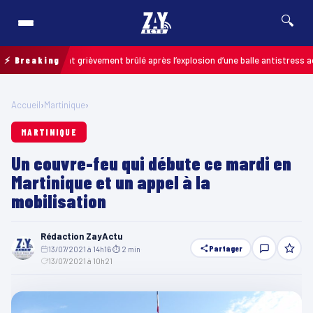
🔍
: un enfant grièvement brûlé après l’explosion d’une balle antistress achetée
⚡ Breaking
Accueil
›
Martinique
›
MARTINIQUE
Un couvre-feu qui débute ce mardi en
Martinique et un appel à la
mobilisation
Rédaction ZayActu
Partager
13/07/2021 à 14h16
·
⏱ 2 min
·
13/07/2021 à 10h21