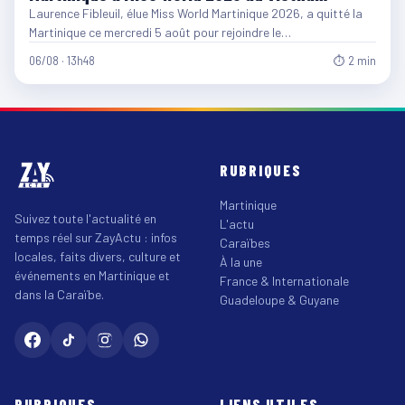
Laurence Fibleuil, élue Miss World Martinique 2026, a quitté la
Martinique ce mercredi 5 août pour rejoindre le…
06/08 · 13h48
⏱ 2 min
RUBRIQUES
Martinique
Suivez toute l'actualité en
L'actu
temps réel sur ZayActu : infos
Caraïbes
locales, faits divers, culture et
À la une
événements en Martinique et
France & Internationale
dans la Caraïbe.
Guadeloupe & Guyane
RUBRIQUES
LIENS UTILES