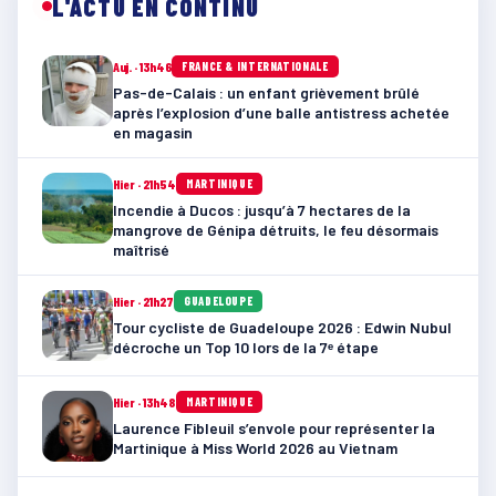
L'ACTU EN CONTINU
Auj. · 13h46
FRANCE & INTERNATIONALE
Pas-de-Calais : un enfant grièvement brûlé
après l’explosion d’une balle antistress achetée
en magasin
Hier · 21h54
MARTINIQUE
Incendie à Ducos : jusqu’à 7 hectares de la
mangrove de Génipa détruits, le feu désormais
maîtrisé
Hier · 21h27
GUADELOUPE
Tour cycliste de Guadeloupe 2026 : Edwin Nubul
décroche un Top 10 lors de la 7ᵉ étape
Hier · 13h48
MARTINIQUE
Laurence Fibleuil s’envole pour représenter la
Martinique à Miss World 2026 au Vietnam