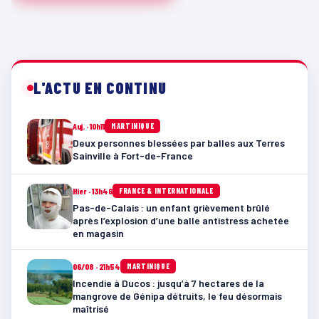
L'ACTU EN CONTINU
Auj. · 10h11
MARTINIQUE
Deux personnes blessées par balles aux Terres
Sainville à Fort-de-France
Hier · 13h46
FRANCE & INTERNATIONALE
Pas-de-Calais : un enfant grièvement brûlé
après l’explosion d’une balle antistress achetée
en magasin
06/08 · 21h54
MARTINIQUE
Incendie à Ducos : jusqu’à 7 hectares de la
mangrove de Génipa détruits, le feu désormais
maîtrisé