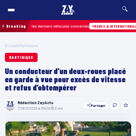
🔍
 retrouver les derniers véhicules concernés
⚡ Breaking
Hi
FRANCE & INTERNATIONALE
Accueil
›
Martinique
›
MARTINIQUE
Un conducteur d’un deux-roues placé
en garde à vue pour excès de vitesse
et refus d’obtempérer
Rédaction ZayActu
Partager
19/11/2020 à 10h20
·
⏱ 2 min