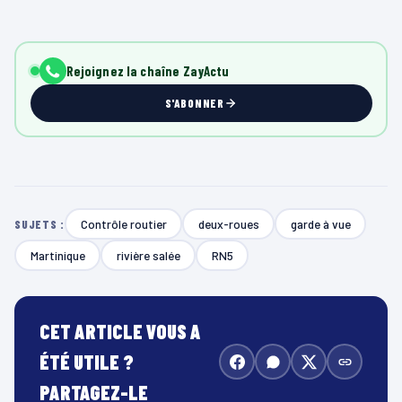
Rejoignez la chaîne ZayActu
S'ABONNER
Contrôle routier
deux-roues
garde à vue
SUJETS :
Martinique
rivière salée
RN5
CET ARTICLE VOUS A
ÉTÉ UTILE ?
PARTAGEZ-LE