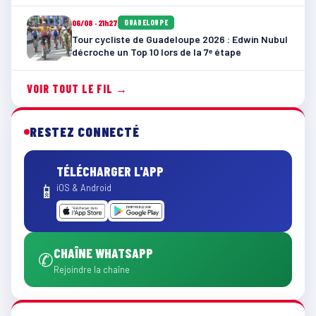
06/08 · 21h27
GUADELOUPE
Tour cycliste de Guadeloupe 2026 : Edwin Nubul
décroche un Top 10 lors de la 7ᵉ étape
VOIR TOUT LE FIL →
RESTEZ CONNECTÉ
TÉLÉCHARGER L'APP
📱
iOS & Android
CHAÎNE WHATSAPP
✆
Rejoindre la chaîne