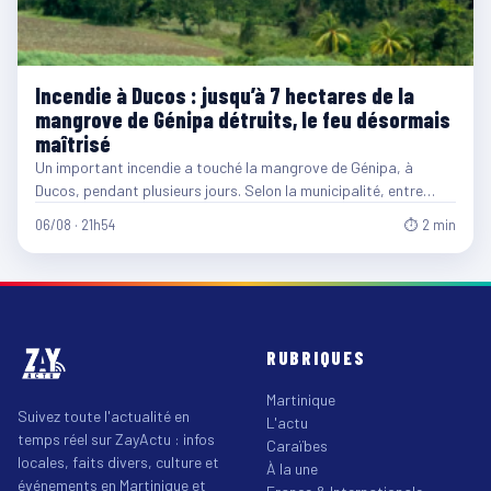
Incendie à Ducos : jusqu’à 7 hectares de la
mangrove de Génipa détruits, le feu désormais
maîtrisé
Un important incendie a touché la mangrove de Génipa, à
Ducos, pendant plusieurs jours. Selon la municipalité, entre…
06/08 · 21h54
⏱ 2 min
RUBRIQUES
Martinique
Suivez toute l'actualité en
L'actu
temps réel sur ZayActu : infos
Caraïbes
locales, faits divers, culture et
À la une
événements en Martinique et