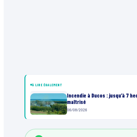
À LIRE ÉGALEMENT
Incendie à Ducos : jusqu’à 7 h
maîtrisé
06/08/2026