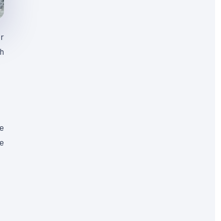
er
ph
de
e