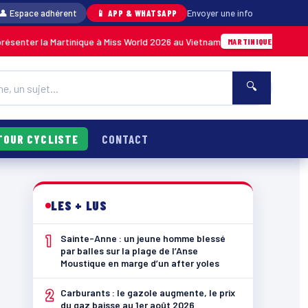
👤 Espace adhérent
📱 APP & WHATSAPP
Envoyer une info
a Martinique à Miss World 2026 au Vietnam
Anse
Hier · 14h14
MARTINIQUE
🔍
TOUR CYCLISTE
CONTACT
LES + LUS
1
Sainte-Anne : un jeune homme blessé
par balles sur la plage de l’Anse
Moustique en marge d’un after yoles
2
Carburants : le gazole augmente, le prix
du gaz baisse au 1er août 2026