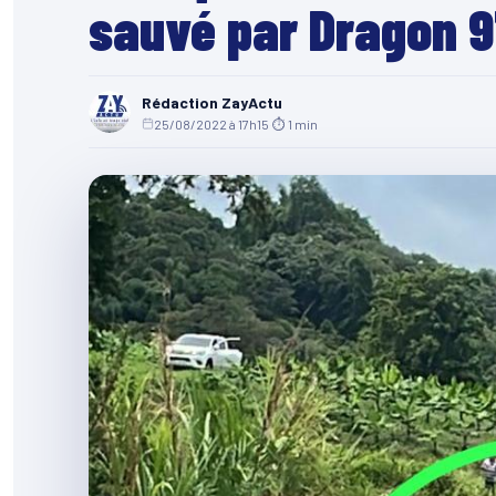
sauvé par Dragon 
Rédaction ZayActu
25/08/2022 à 17h15
·
⏱ 1 min