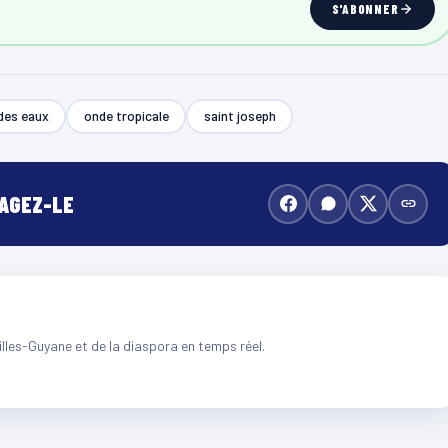
S'ABONNER
des eaux
onde tropicale
saint joseph
TAGEZ-LE
illes-Guyane et de la diaspora en temps réel.