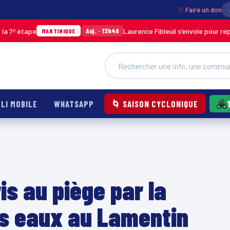
♡ Faire un don
e
Laurence Fibleuil s’envole pour représenter l
Auj. · 13h48
MARTINIQUE
LI MOBILE
WHATSAPP
🌀 SAISON CYCLONIQUE
is au piège par la
s eaux au Lamentin