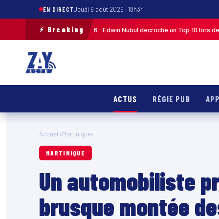
EN DIRECT
Jeudi 6 août 2026 · 18h34
⚡ Breaking
e de Guadeloupe 2026 : Edwin Nubul décroche un Top 10 lors de la 7ᵉ étap
ACTUS
RÉGIE PUB
APP
Accueil
›
Martinique
›
MARTINIQUE
Un automobiliste pr
brusque montée de