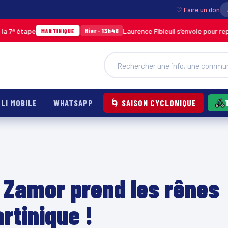
♡ Faire un don
pe
Laurence Fibleuil s’envole pour représenter
Hier · 13h48
MARTINIQUE
LI MOBILE
WHATSAPP
🌀 SAISON CYCLONIQUE
 Zamor prend les rênes
rtinique !