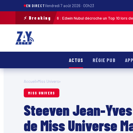
EN DIRECT
Vendredi 7 août 2026 · 00h23
⚡ Breaking
te de Guadeloupe 2026 : Edwin Nubul décroche un Top 10 lors de la 7ᵉ éta
ACTUS
RÉGIE PUB
APP
Accueil
›
Miss Univers
›
MISS UNIVERS
Steeven Jean-Yves
de Miss Universe Ma