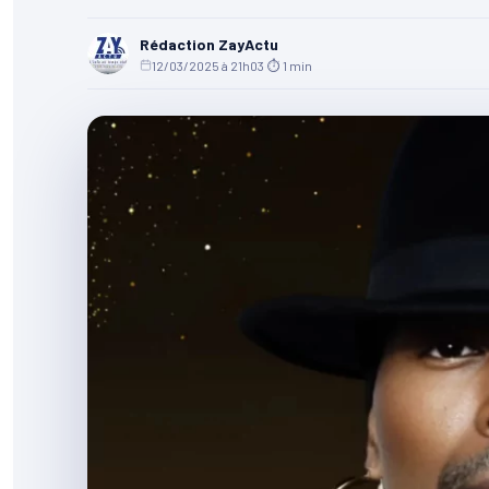
Rédaction ZayActu
12/03/2025 à 21h03
·
⏱ 1 min