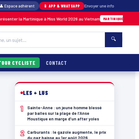
👤 Espace adhérent
📱 APP & WHATSAPP
Envoyer une info
 la Martinique à Miss World 2026 au Vietnam
05/08 · 14h14
MARTINIQUE
🔍
TOUR CYCLISTE
CONTACT
LES + LUS
1
Sainte-Anne : un jeune homme blessé
par balles sur la plage de l’Anse
Moustique en marge d’un after yoles
2
Carburants : le gazole augmente, le prix
du gaz baisse au 1er août 2026