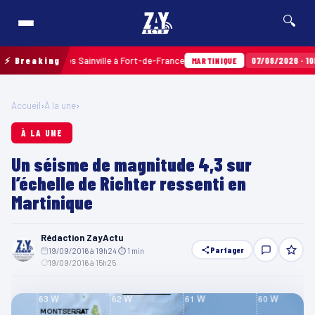
🔍
s aux Terres Sainville à Fort-de-France
⚡ Breaking
07/08/2026 · 10h35
A
MARTINIQUE
Accueil
›
À la une
›
À LA UNE
Un séisme de magnitude 4,3 sur
l’échelle de Richter ressenti en
Martinique
Rédaction ZayActu
Partager
19/09/2016 à 19h24
·
⏱ 1 min
·
19/09/2016 à 15h25