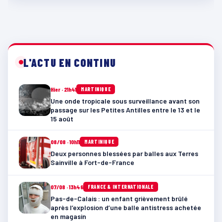
L'ACTU EN CONTINU
Hier · 21h41
MARTINIQUE
Une onde tropicale sous surveillance avant son
passage sur les Petites Antilles entre le 13 et le
15 août
08/08 · 10h11
MARTINIQUE
Deux personnes blessées par balles aux Terres
Sainville à Fort-de-France
07/08 · 13h46
FRANCE & INTERNATIONALE
Pas-de-Calais : un enfant grièvement brûlé
après l’explosion d’une balle antistress achetée
en magasin