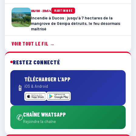
06/08 · 21h54
MARTINIQUE
Incendie à Ducos : jusqu’à 7 hectares de la
mangrove de Génipa détruits, le feu désormais
maîtrisé
VOIR TOUT LE FIL →
RESTEZ CONNECTÉ
TÉLÉCHARGER L'APP
📱
iOS & Android
CHAÎNE WHATSAPP
✆
Rejoindre la chaîne