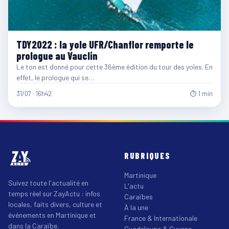
TDY2022 : la yole UFR/Chanflor remporte le
prologue au Vauclin
Le ton est donné pour cette 36ème édition du tour des yoles. En
effet, le prologue qui se…
31/07 · 16h42
⏱ 1 min
RUBRIQUES
Martinique
Suivez toute l'actualité en
L'actu
temps réel sur ZayActu : infos
Caraïbes
locales, faits divers, culture et
À la une
événements en Martinique et
France & Internationale
dans la Caraïbe.
Guadeloupe & Guyane