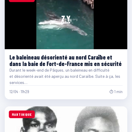
Le baleineau désorienté au nord Caraïbe et
dans la baie de Fort-de-France mis en sécurité
Durant le week-end de Pâques, un baleineau en difficulté
et désorienté avait été aperçu au nord Caraïbe. Suite à ça, les
services…
12/04 · 11h29
⏱ 1 min
MARTINIQUE