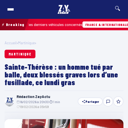
🔍
retrouver les derniers véhicules concernés
⚡ Breaking
Hie
FRANCE & INTERNATIONALE
Accueil
›
Martinique
›
MARTINIQUE
Sainte-Thérèse : un homme tué par
balle, deux blessés graves lors d’une
fusillade, ce lundi gras
Rédaction ZayActu
Partager
16/02/2026 à 20h30
·
⏱ 1 min
·
19/02/2026 à 05h59