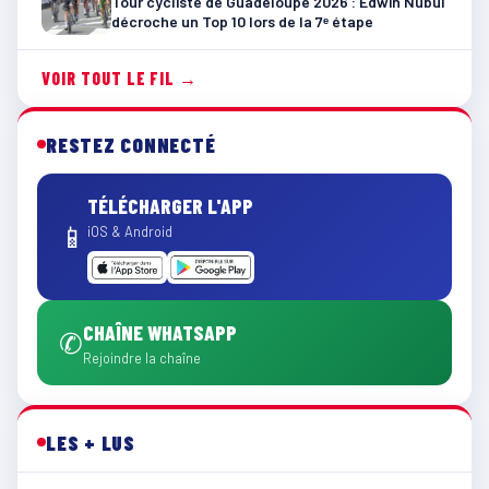
Tour cycliste de Guadeloupe 2026 : Edwin Nubul
décroche un Top 10 lors de la 7ᵉ étape
VOIR TOUT LE FIL →
RESTEZ CONNECTÉ
TÉLÉCHARGER L'APP
📱
iOS & Android
CHAÎNE WHATSAPP
✆
Rejoindre la chaîne
LES + LUS