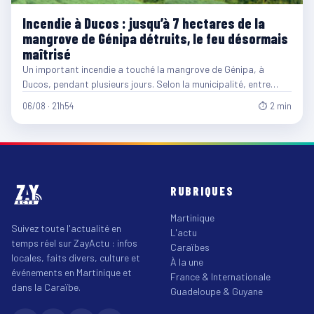
Incendie à Ducos : jusqu’à 7 hectares de la
mangrove de Génipa détruits, le feu désormais
maîtrisé
Un important incendie a touché la mangrove de Génipa, à
Ducos, pendant plusieurs jours. Selon la municipalité, entre…
06/08 · 21h54
⏱ 2 min
RUBRIQUES
Martinique
Suivez toute l'actualité en
L'actu
temps réel sur ZayActu : infos
Caraïbes
locales, faits divers, culture et
À la une
événements en Martinique et
France & Internationale
dans la Caraïbe.
Guadeloupe & Guyane