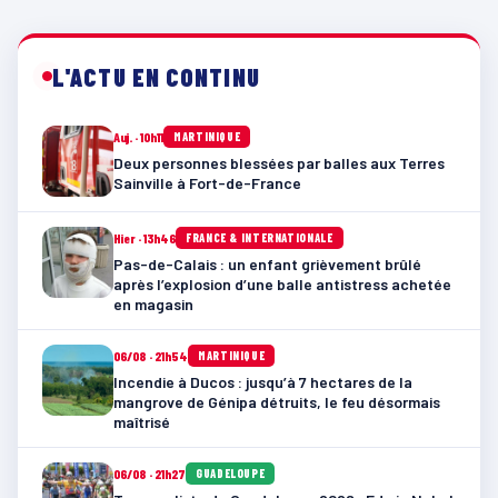
L'ACTU EN CONTINU
Auj. · 10h11
MARTINIQUE
Deux personnes blessées par balles aux Terres
Sainville à Fort-de-France
Hier · 13h46
FRANCE & INTERNATIONALE
Pas-de-Calais : un enfant grièvement brûlé
après l’explosion d’une balle antistress achetée
en magasin
06/08 · 21h54
MARTINIQUE
Incendie à Ducos : jusqu’à 7 hectares de la
mangrove de Génipa détruits, le feu désormais
maîtrisé
06/08 · 21h27
GUADELOUPE