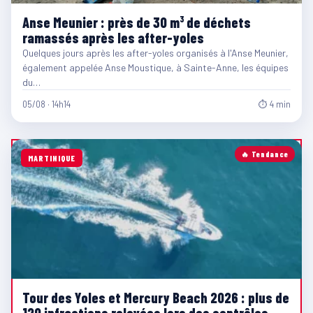
Anse Meunier : près de 30 m³ de déchets
ramassés après les after-yoles
Quelques jours après les after-yoles organisés à l'Anse Meunier,
également appelée Anse Moustique, à Sainte-Anne, les équipes
du…
05/08 · 14h14
⏱ 4 min
🔥 Tendance
MARTINIQUE
Tour des Yoles et Mercury Beach 2026 : plus de
120 infractions relevées lors des contrôles