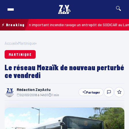
🔍
8 · 11h06
⚡ Breaking
Un important incendie ravage un entrepôt de SODICAR au Lamenti
Accueil
›
Martinique
›
MARTINIQUE
Le réseau Mozaïk de nouveau perturbé
ce vendredi
Rédaction ZayActu
Partager
02/03/2018 à 14h01
·
⏱ 1 min