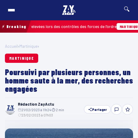
🔍
nfractions relevées lors des contrôles des forces de l’ordre
⚡ Breaking
04
MARTINIQUE
Accueil
›
Martinique
›
MARTINIQUE
Poursuivi par plusieurs personnes, un
homme saute à la mer, des recherches
engagées
Rédaction ZayActu
Partager
21/02/2023 à 11h24
·
⏱ 2 min
·
23/02/2023 à 07h03