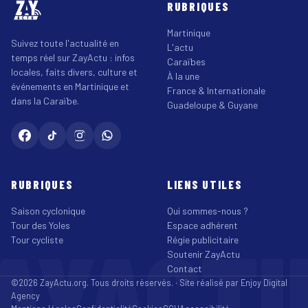
RUBRIQUES
Martinique
Suivez toute l'actualité en
L'actu
temps réel sur ZayActu : infos
Caraïbes
locales, faits divers, culture et
À la une
événements en Martinique et
France & Internationale
dans la Caraïbe.
Guadeloupe & Guyane
RUBRIQUES
LIENS UTILES
Saison cyclonique
Qui sommes-nous ?
Tour des Yoles
Espace adhérent
AYACT
Tour cycliste
Régie publicitaire
Soutenir ZayActu
Contact
©2026 ZayActu.org. Tous droits réservés. · Site réalisé par
Enjoy Digital
Agency