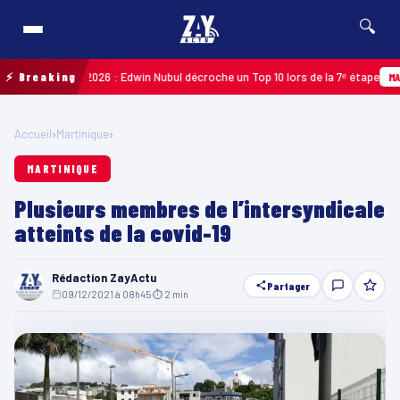
🔍
Guadeloupe 2026 : Edwin Nubul décroche un Top 10 lors de la 7ᵉ étape
⚡ Breaking
MARTINI
Accueil
›
Martinique
›
MARTINIQUE
Plusieurs membres de l’intersyndicale
atteints de la covid-19
Rédaction ZayActu
Partager
09/12/2021 à 08h45
·
⏱ 2 min