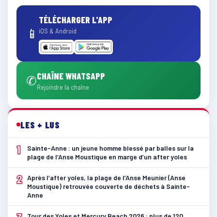
TÉLÉCHARGER L'APP
📱
iOS & Android
CHAÎNE WHATSAPP
✆
Rejoindre la chaîne
LES + LUS
1
Sainte-Anne : un jeune homme blessé par balles sur la
plage de l’Anse Moustique en marge d’un after yoles
2
Après l’after yoles, la plage de l’Anse Meunier (Anse
Moustique) retrouvée couverte de déchets à Sainte-
Anne
Tour des Yoles et Mercury Beach 2026 : plus de 120