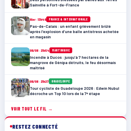
Sainville à Fort-de-France
Hier · 13h46
FRANCE & INTERNATIONALE
Pas-de-Calais : un enfant grièvement brûlé
après l’explosion d’une balle antistress achetée
en magasin
06/08 · 21h54
MARTINIQUE
Incendie à Ducos : jusqu’à 7 hectares de la
mangrove de Génipa détruits, le feu désormais
maîtrisé
06/08 · 21h27
GUADELOUPE
Tour cycliste de Guadeloupe 2026 : Edwin Nubul
décroche un Top 10 lors de la 7ᵉ étape
VOIR TOUT LE FIL →
RESTEZ CONNECTÉ