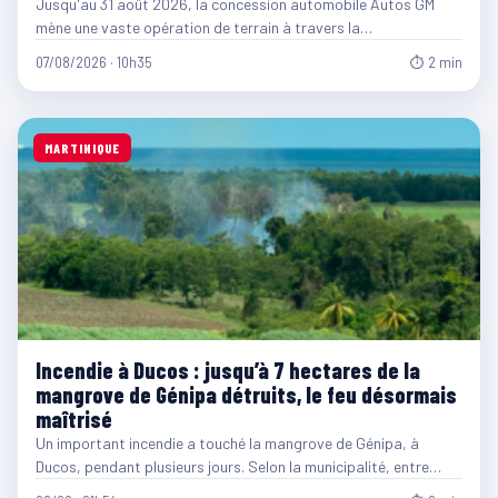
Jusqu'au 31 août 2026, la concession automobile Autos GM
mène une vaste opération de terrain à travers la…
07/08/2026 · 10h35
⏱ 2 min
MARTINIQUE
Incendie à Ducos : jusqu’à 7 hectares de la
mangrove de Génipa détruits, le feu désormais
maîtrisé
Un important incendie a touché la mangrove de Génipa, à
Ducos, pendant plusieurs jours. Selon la municipalité, entre…