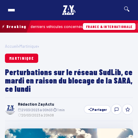
🔍
ouver les derniers véhicules concernés
⚡ Breaking
Hier · 
FRANCE & INTERNATIONALE
Accueil
›
Martinique
›
MARTINIQUE
Perturbations sur le réseau SudLib, ce
mardi en raison du blocage de la SARA,
ce lundi
Rédaction ZayActu
Partager
21/03/2023 à 00h03
·
⏱ 1 min
·
20/03/2023 à 20h08