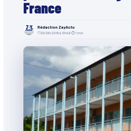
France
Rédaction ZayActu
30/06/2018 à 13h49
·
⏱ 1 min