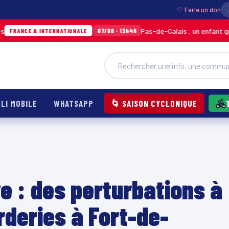
♡ Faire un don
Pas-de-Calais : un enfant grièvement b
07/08 · 13h46
& INTERNATIONALE
LI MOBILE
WHATSAPP
🌀 SAISON CYCLONIQUE
 : des perturbations à
rderies à Fort-de-