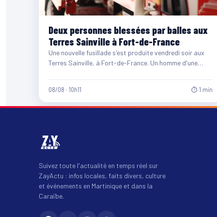
Deux personnes blessées par balles aux
Terres Sainville à Fort-de-France
Une nouvelle fusillade s'est produite vendredi soir aux
Terres Sainville, à Fort-de-France. Un homme d'une
quarantaine d'années et…
08/08 · 10h11
⏱ 1 min
Suivez toute l'actualité en temps réel sur
ZayActu : infos locales, faits divers, culture
et événements en Martinique et dans la
Caraïbe.