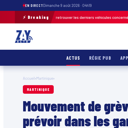
EN DIRECT
Dimanche 9 août 2026 · 04h19
⚡ Breaking
tion de terrain pour retrouver les derniers véhicules concernés
FRANCE 
ACTUS
RÉGIE PUB
APP
Accueil
›
Martinique
›
MARTINIQUE
Mouvement de grève
prévoir dans les ga