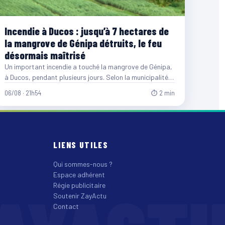
Incendie à Ducos : jusqu’à 7 hectares de
la mangrove de Génipa détruits, le feu
désormais maîtrisé
Un important incendie a touché la mangrove de Génipa,
à Ducos, pendant plusieurs jours. Selon la municipalité,
entre…
06/08 · 21h54
⏱ 2 min
LIENS UTILES
Qui sommes-nous ?
Espace adhérent
Régie publicitaire
Soutenir ZayActu
Contact