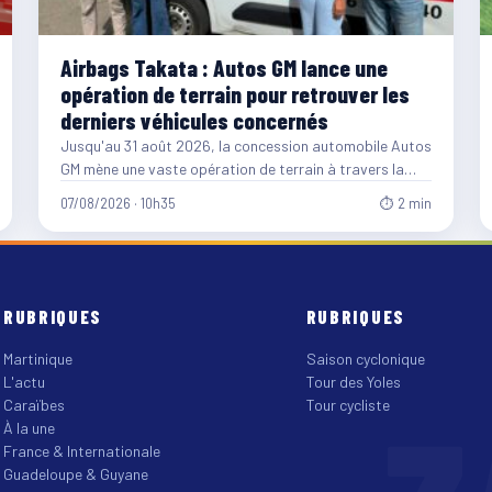
Airbags Takata : Autos GM lance une
opération de terrain pour retrouver les
derniers véhicules concernés
Jusqu'au 31 août 2026, la concession automobile Autos
GM mène une vaste opération de terrain à travers la…
07/08/2026 · 10h35
⏱ 2 min
RUBRIQUES
RUBRIQUES
Martinique
Saison cyclonique
L'actu
Tour des Yoles
Caraïbes
Tour cycliste
À la une
France & Internationale
Guadeloupe & Guyane