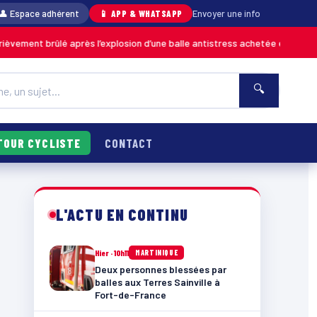
👤 Espace adhérent
📱 APP & WHATSAPP
Envoyer une info
rûlé après l’explosion d’une balle antistress achetée en magasin
MARTIN
🔍
TOUR CYCLISTE
CONTACT
L'ACTU EN CONTINU
Hier · 10h11
MARTINIQUE
Deux personnes blessées par
balles aux Terres Sainville à
Fort-de-France