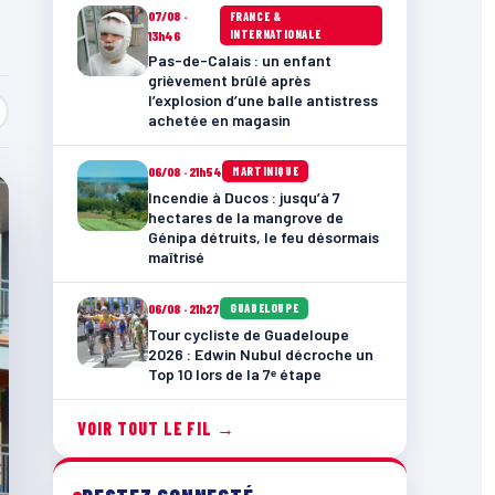
07/08 ·
FRANCE &
INTERNATIONALE
13h46
Pas-de-Calais : un enfant
grièvement brûlé après
l’explosion d’une balle antistress
achetée en magasin
06/08 · 21h54
MARTINIQUE
Incendie à Ducos : jusqu’à 7
hectares de la mangrove de
Génipa détruits, le feu désormais
maîtrisé
06/08 · 21h27
GUADELOUPE
Tour cycliste de Guadeloupe
2026 : Edwin Nubul décroche un
Top 10 lors de la 7ᵉ étape
VOIR TOUT LE FIL →