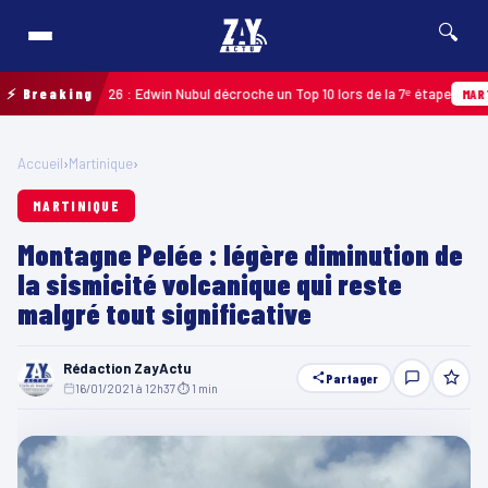
🔍
deloupe 2026 : Edwin Nubul décroche un Top 10 lors de la 7ᵉ étape
⚡ Breaking
MARTINIQU
Accueil
›
Martinique
›
MARTINIQUE
Montagne Pelée : légère diminution de
la sismicité volcanique qui reste
malgré tout significative
Rédaction ZayActu
Partager
16/01/2021 à 12h37
·
⏱ 1 min