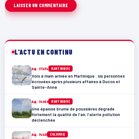
L'ACTU EN CONTINU
Auj. · 17h34
MARTINIQUE
Vols à main armée en Martinique : six personnes
écrouées après plusieurs affaires à Ducos et
Sainte-Anne
Auj. · 14h50
MARTINIQUE
Une épaisse brume de poussières dégrade
fortement la qualité de l’air, l’alerte pollution
déclenchée
Auj. · 14h21
COLOMBIE