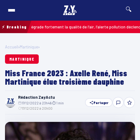
🔍
sières dégrade fortement la qualité de l’air, l’alerte pollution déclenchée
⚡ Breaking
C
Accueil
›
Martinique
›
MARTINIQUE
Miss France 2023 : Axelle René, Miss
Martinique élue troisième dauphine
Rédaction ZayActu
Partager
17/12/2022 à 23h46
·
⏱ 1 min
·
17/12/2022 à 20h00