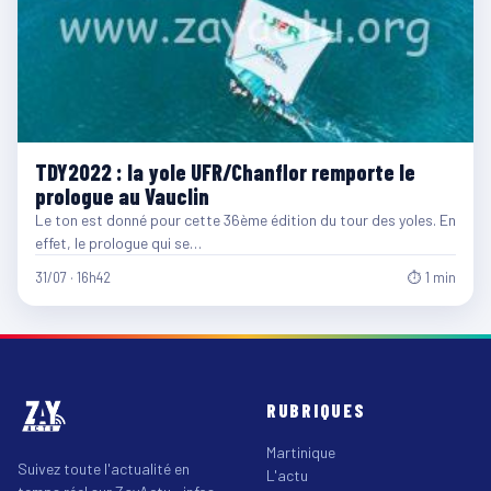
TDY2022 : la yole UFR/Chanflor remporte le
prologue au Vauclin
Le ton est donné pour cette 36ème édition du tour des yoles. En
effet, le prologue qui se…
31/07 · 16h42
⏱ 1 min
RUBRIQUES
Martinique
Suivez toute l'actualité en
L'actu