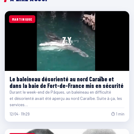
MARTINIQUE
Le baleineau désorienté au nord Caraïbe et
dans la baie de Fort-de-France mis en sécurité
Durant le week-end de Pâques, un baleineau en difficulté
et désorienté avait été aperçu au nord Caraïbe. Suite à ça, les
services…
12/04 · 11h29
⏱ 1 min