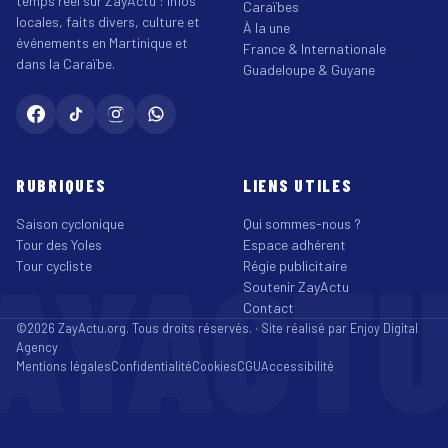
temps réel sur ZayActu : infos
Caraïbes
locales, faits divers, culture et
À la une
événements en Martinique et
France & Internationale
dans la Caraïbe.
Guadeloupe & Guyane
RUBRIQUES
LIENS UTILES
Saison cyclonique
Qui sommes-nous ?
Tour des Yoles
Espace adhérent
AYACT
Tour cycliste
Régie publicitaire
Soutenir ZayActu
Contact
©2026 ZayActu.org. Tous droits réservés. · Site réalisé par
Enjoy Digital
Agency
Mentions légales
Confidentialité
Cookies
CGU
Accessibilité