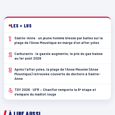
LES + LUS
1
Sainte-Anne : un jeune homme blessé par balles sur la
plage de l’Anse Moustique en marge d’un after yoles
2
Carburants : le gazole augmente, le prix du gaz baisse
au 1er août 2026
3
Après l’after yoles, la plage de l’Anse Meunier (Anse
Moustique) retrouvée couverte de déchets à Sainte-
Anne
4
TDY 2026 : UFR – Chanflor remporte la 6ᵉ étape et
s’empare du maillot rouge
À LIRE AUSSI