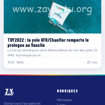
TDY2022 : la yole UFR/Chanflor remporte le
prologue au Vauclin
Le ton est donné pour cette 36ème édition du tour des yoles. En
effet, le prologue qui se…
31/07 · 16h42
⏱ 1 min
RUBRIQUES
Martinique
Suivez toute l'actualité en
L'actu