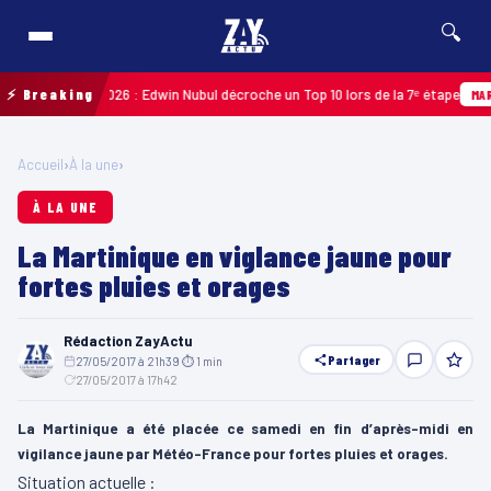
🔍
Guadeloupe 2026 : Edwin Nubul décroche un Top 10 lors de la 7ᵉ étape
⚡ Breaking
MARTIN
Accueil
›
À la une
›
À LA UNE
La Martinique en viglance jaune pour
fortes pluies et orages
Rédaction ZayActu
Partager
27/05/2017 à 21h39
·
⏱ 1 min
·
27/05/2017 à 17h42
La Martinique a été placée ce samedi en fin d’après-midi en
vigilance jaune par Météo-France pour fortes pluies et orages.
Situation actuelle :