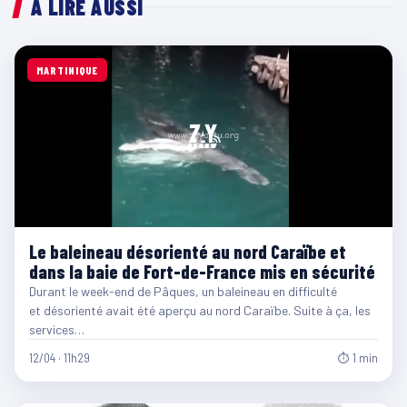
À LIRE AUSSI
MARTINIQUE
Le baleineau désorienté au nord Caraïbe et
dans la baie de Fort-de-France mis en sécurité
Durant le week-end de Pâques, un baleineau en difficulté
et désorienté avait été aperçu au nord Caraïbe. Suite à ça, les
services…
12/04 · 11h29
⏱ 1 min