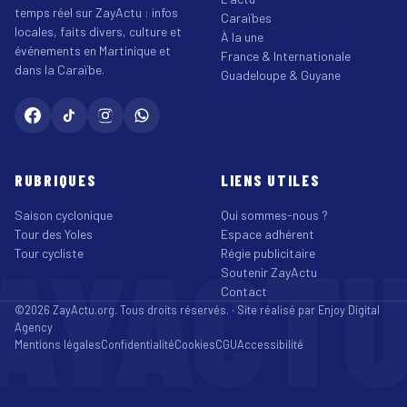
temps réel sur ZayActu : infos
Caraïbes
locales, faits divers, culture et
À la une
événements en Martinique et
France & Internationale
dans la Caraïbe.
Guadeloupe & Guyane
RUBRIQUES
LIENS UTILES
Saison cyclonique
Qui sommes-nous ?
Tour des Yoles
Espace adhérent
AYACT
Tour cycliste
Régie publicitaire
Soutenir ZayActu
Contact
©2026 ZayActu.org. Tous droits réservés. · Site réalisé par
Enjoy Digital
Agency
Mentions légales
Confidentialité
Cookies
CGU
Accessibilité