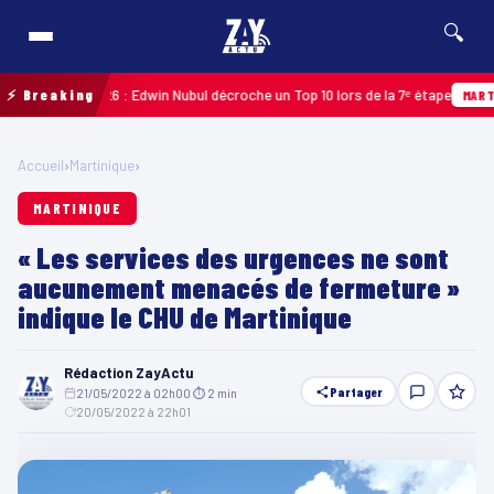
🔍
eloupe 2026 : Edwin Nubul décroche un Top 10 lors de la 7ᵉ étape
⚡ Breaking
MARTINIQUE
Accueil
›
Martinique
›
MARTINIQUE
« Les services des urgences ne sont
aucunement menacés de fermeture »
indique le CHU de Martinique
Rédaction ZayActu
Partager
21/05/2022 à 02h00
·
⏱ 2 min
·
20/05/2022 à 22h01