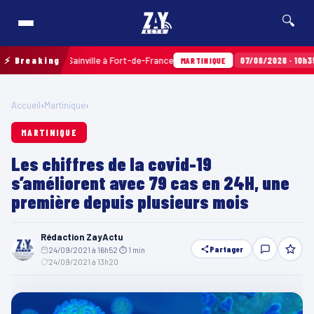
🔍
x Terres Sainville à Fort-de-France
⚡ Breaking
07/08/2026 · 10h35
Airba
MARTINIQUE
Accueil
›
Martinique
›
MARTINIQUE
Les chiffres de la covid-19
s’améliorent avec 79 cas en 24H, une
première depuis plusieurs mois
Rédaction ZayActu
Partager
24/09/2021 à 16h52
·
⏱ 1 min
·
24/09/2021 à 13h20