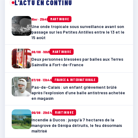
L'ACTU EN CONTINU
Hier · 21h41
MARTINIQUE
Une onde tropicale sous surveillance avant son
passage sur les Petites Antilles entre le 13 et le
15 août
08/08 · 10h11
MARTINIQUE
Deux personnes blessées par balles aux Terres
Sainville à Fort-de-France
07/08 · 13h46
FRANCE & INTERNATIONALE
Pas-de-Calais : un enfant grièvement brûlé
après l’explosion d’une balle antistress achetée
en magasin
06/08 · 21h54
MARTINIQUE
Incendie à Ducos : jusqu’à 7 hectares de la
mangrove de Génipa détruits, le feu désormais
maîtrisé