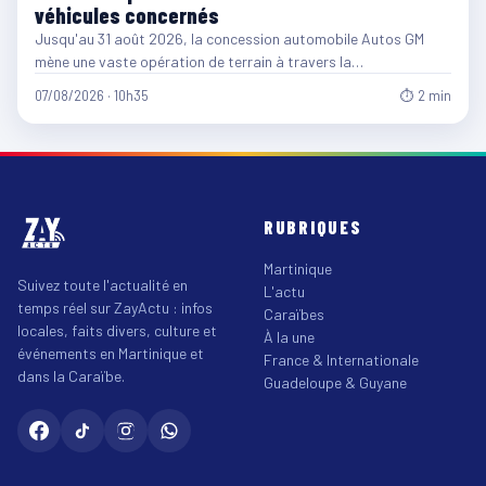
véhicules concernés
Jusqu'au 31 août 2026, la concession automobile Autos GM
mène une vaste opération de terrain à travers la…
07/08/2026 · 10h35
⏱ 2 min
RUBRIQUES
Martinique
Suivez toute l'actualité en
L'actu
temps réel sur ZayActu : infos
Caraïbes
locales, faits divers, culture et
À la une
événements en Martinique et
France & Internationale
dans la Caraïbe.
Guadeloupe & Guyane