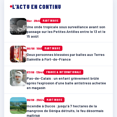
L'ACTU EN CONTINU
Hier · 21h41
MARTINIQUE
Une onde tropicale sous surveillance avant son
passage sur les Petites Antilles entre le 13 et le
15 août
08/08 · 10h11
MARTINIQUE
Deux personnes blessées par balles aux Terres
Sainville à Fort-de-France
07/08 · 13h46
FRANCE & INTERNATIONALE
Pas-de-Calais : un enfant grièvement brûlé
après l’explosion d’une balle antistress achetée
en magasin
06/08 · 21h54
MARTINIQUE
Incendie à Ducos : jusqu’à 7 hectares de la
mangrove de Génipa détruits, le feu désormais
maîtrisé