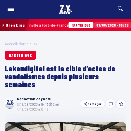
🔍
rres Sainville à Fort-de-France
⚡ Breaking
07/08/2026 · 10h35
Airbags 
MARTINIQUE
Accueil
›
Martinique
›
MARTINIQUE
Lakoudigital est la cible d’actes de
vandalismes depuis plusieurs
semaines
Rédaction ZayActu
Partager
12/09/2023 à 16h13
·
⏱ 2 min
·
12/09/2023 à 13h12