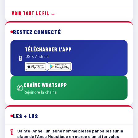
VOIR TOUT LE FIL →
RESTEZ CONNECTÉ
TÉLÉCHARGER L'APP
📱
iOS & Android
CHAÎNE WHATSAPP
✆
Rejoindre la chaîne
LES + LUS
1
Sainte-Anne : un jeune homme blessé par balles sur la
plage de l’Anse Moustique en marge d’un after yoles