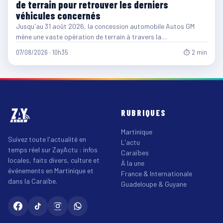
de terrain pour retrouver les derniers
véhicules concernés
Jusqu'au 31 août 2026, la concession automobile Autos GM
mène une vaste opération de terrain à travers la…
07/08/2026 · 10h35
⏱ 2 min
RUBRIQUES
Martinique
Suivez toute l'actualité en
L'actu
temps réel sur ZayActu : infos
Caraïbes
locales, faits divers, culture et
À la une
événements en Martinique et
France & Internationale
dans la Caraïbe.
Guadeloupe & Guyane