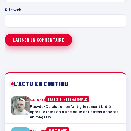
Site web
L'ACTU EN CONTINU
Auj. · 13h46
FRANCE & INTERNATIONALE
Pas-de-Calais : un enfant grièvement brûlé
après l’explosion d’une balle antistress achetée
en magasin
Hier · 21h54
MARTINIQUE