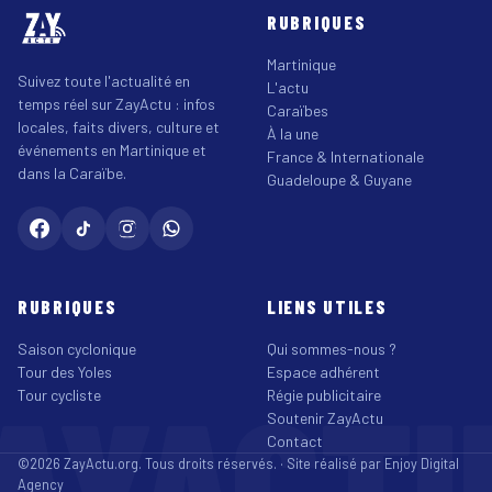
RUBRIQUES
Martinique
Suivez toute l'actualité en
L'actu
temps réel sur ZayActu : infos
Caraïbes
locales, faits divers, culture et
À la une
événements en Martinique et
France & Internationale
dans la Caraïbe.
Guadeloupe & Guyane
RUBRIQUES
LIENS UTILES
Saison cyclonique
Qui sommes-nous ?
Tour des Yoles
Espace adhérent
AYACT
Tour cycliste
Régie publicitaire
Soutenir ZayActu
Contact
©2026 ZayActu.org. Tous droits réservés. · Site réalisé par
Enjoy Digital
Agency