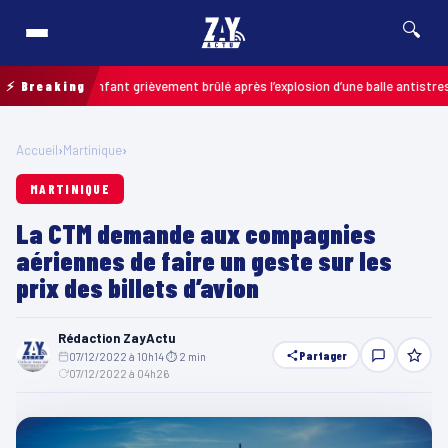
🔍
ais : un enfant grièvement brûlé après l’explosion d’une balle antistress ach
⚡ Breaking
Accueil
›
Martinique
›
MARTINIQUE
La CTM demande aux compagnies
aériennes de faire un geste sur les
prix des billets d’avion
Rédaction ZayActu
Partager
07/12/2022 à 10h14
·
⏱ 2 min
·
07/12/2022 à 04h26