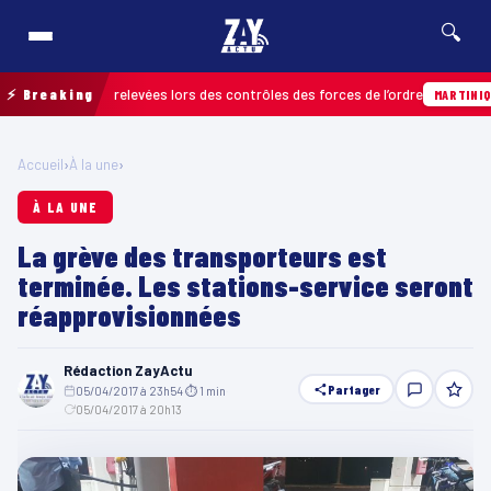
🔍
infractions relevées lors des contrôles des forces de l’ordre
⚡ Breaking
MARTINIQUE
Accueil
›
À la une
›
À LA UNE
La grève des transporteurs est
terminée. Les stations-service seront
réapprovisionnées
Rédaction ZayActu
Partager
05/04/2017 à 23h54
·
⏱ 1 min
·
05/04/2017 à 20h13