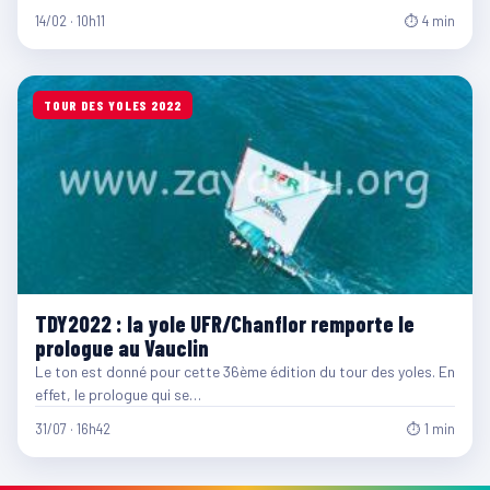
14/02 · 10h11
⏱ 4 min
TOUR DES YOLES 2022
TDY2022 : la yole UFR/Chanflor remporte le
prologue au Vauclin
Le ton est donné pour cette 36ème édition du tour des yoles. En
effet, le prologue qui se…
31/07 · 16h42
⏱ 1 min