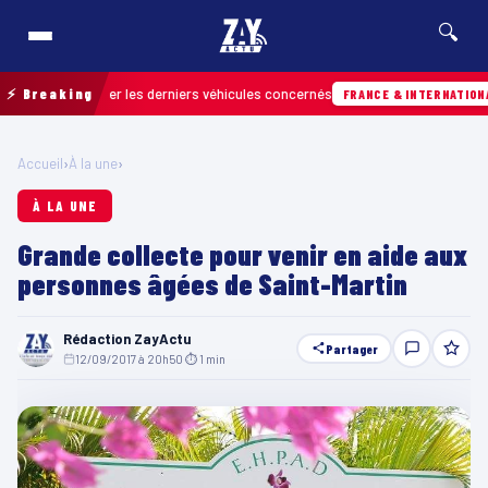
🔍
our retrouver les derniers véhicules concernés
⚡ Breaking
FRANCE & INTERNATIONALE
Accueil
›
À la une
›
À LA UNE
Grande collecte pour venir en aide aux
personnes âgées de Saint-Martin
Rédaction ZayActu
Partager
12/09/2017 à 20h50
·
⏱ 1 min