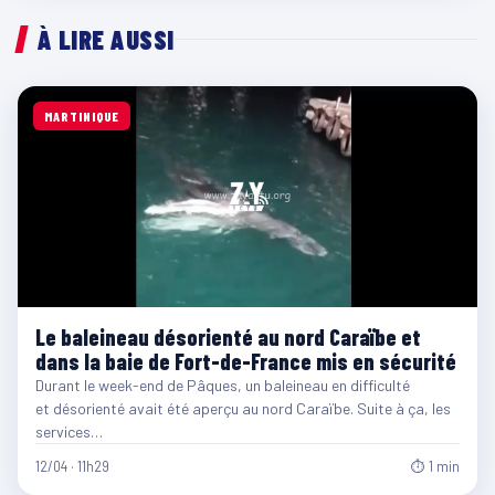
À LIRE AUSSI
MARTINIQUE
Le baleineau désorienté au nord Caraïbe et
dans la baie de Fort-de-France mis en sécurité
Durant le week-end de Pâques, un baleineau en difficulté
et désorienté avait été aperçu au nord Caraïbe. Suite à ça, les
services…
12/04 · 11h29
⏱ 1 min