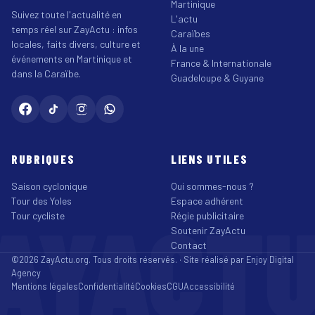
Martinique
Suivez toute l'actualité en
L'actu
temps réel sur ZayActu : infos
Caraïbes
locales, faits divers, culture et
À la une
événements en Martinique et
France & Internationale
dans la Caraïbe.
Guadeloupe & Guyane
RUBRIQUES
LIENS UTILES
Saison cyclonique
Qui sommes-nous ?
Tour des Yoles
Espace adhérent
AYACT
Tour cycliste
Régie publicitaire
Soutenir ZayActu
Contact
©2026 ZayActu.org. Tous droits réservés. · Site réalisé par
Enjoy Digital
Agency
Mentions légales
Confidentialité
Cookies
CGU
Accessibilité