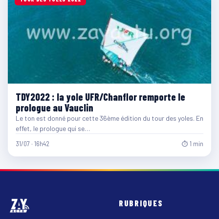
TDY2022 : la yole UFR/Chanflor remporte le
prologue au Vauclin
Le ton est donné pour cette 36ème édition du tour des yoles. En
effet, le prologue qui se…
31/07 · 16h42
⏱ 1 min
RUBRIQUES