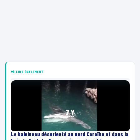
À LIRE ÉGALEMENT
Le baleineau désorienté au nord Caraïbe et dans la