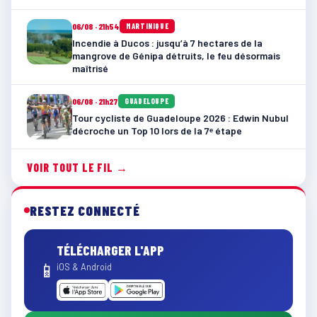
06/08 · 21h54
MARTINIQUE
Incendie à Ducos : jusqu’à 7 hectares de la
mangrove de Génipa détruits, le feu désormais
maîtrisé
06/08 · 21h27
GUADELOUPE
Tour cycliste de Guadeloupe 2026 : Edwin Nubul
décroche un Top 10 lors de la 7ᵉ étape
VOIR TOUT LE FIL →
RESTEZ CONNECTÉ
TÉLÉCHARGER L'APP
📱
iOS & Android