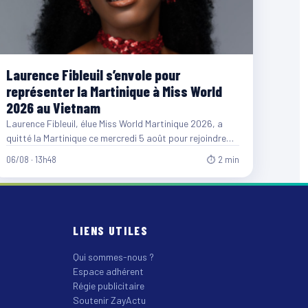
Laurence Fibleuil s’envole pour
représenter la Martinique à Miss World
2026 au Vietnam
Laurence Fibleuil, élue Miss World Martinique 2026, a
quitté la Martinique ce mercredi 5 août pour rejoindre
le…
06/08 · 13h48
⏱ 2 min
LIENS UTILES
Qui sommes-nous ?
Espace adhérent
Régie publicitaire
Soutenir ZayActu