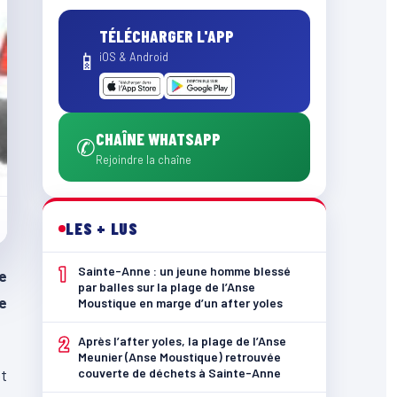
TÉLÉCHARGER L'APP
📱
iOS & Android
CHAÎNE WHATSAPP
✆
Rejoindre la chaîne
LES + LUS
1
Sainte-Anne : un jeune homme blessé
e
par balles sur la plage de l’Anse
e
Moustique en marge d’un after yoles
2
Après l’after yoles, la plage de l’Anse
Meunier (Anse Moustique) retrouvée
couverte de déchets à Sainte-Anne
et