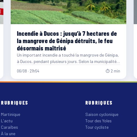
Incendie à Ducos : jusqu’à 7 hectares de
la mangrove de Génipa détruits, le feu
désormais maîtrisé
Un important incendie a touché la mangrove de Génipa,
à Ducos, pendant plusieurs jours. Selon la municipalité,
entre…
06/08 · 21h54
⏱ 2 min
RUBRIQUES
RUBRIQUES
Martinique
Saison cyclonique
L'actu
Tour des Yoles
Caraïbes
Tour cycliste
À la une