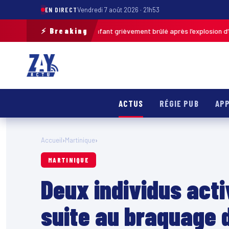
EN DIRECT
Vendredi 7 août 2026 · 21h53
⚡ Breaking
Pas-de-Calais : un enfant grièvement brûlé après l’explosion d’une ball
ACTUS
RÉGIE PUB
APP
Accueil
›
Martinique
›
MARTINIQUE
Deux individus act
suite au braquage 