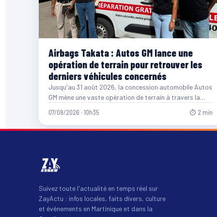
Airbags Takata : Autos GM lance une
opération de terrain pour retrouver les
derniers véhicules concernés
Jusqu'au 31 août 2026, la concession automobile Autos
GM mène une vaste opération de terrain à travers la…
07/08/2026 · 10h35
⏱ 2 min
Suivez toute l'actualité en temps réel sur
ZayActu : infos locales, faits divers, culture
et événements en Martinique et dans la