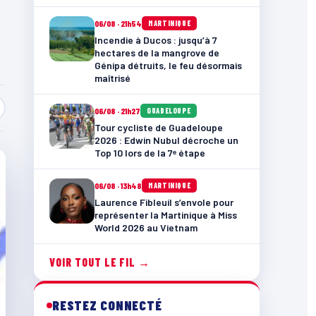
06/08 · 21h54
MARTINIQUE
Incendie à Ducos : jusqu’à 7
hectares de la mangrove de
Génipa détruits, le feu désormais
maîtrisé
06/08 · 21h27
GUADELOUPE
Tour cycliste de Guadeloupe
2026 : Edwin Nubul décroche un
Top 10 lors de la 7ᵉ étape
06/08 · 13h48
MARTINIQUE
Laurence Fibleuil s’envole pour
représenter la Martinique à Miss
World 2026 au Vietnam
VOIR TOUT LE FIL →
RESTEZ CONNECTÉ