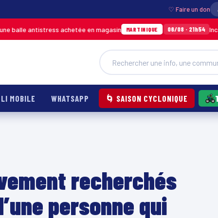
♡ Faire un don
e antistress achetée en magasin
Incendie à D
06/08 · 21h54
MARTINIQUE
LI MOBILE
WHATSAPP
🌀 SAISON CYCLONIQUE
ivement recherchés
d’une personne qui