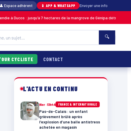
👤 Espace adhérent
📱 APP & WHATSAPP
Envoyer une info
ucos : jusqu’à 7 hectares de la mangrove de Génipa détruits, le feu désor
🔍
TOUR CYCLISTE
CONTACT
L'ACTU EN CONTINU
Hier · 13h46
FRANCE & INTERNATIONALE
Pas-de-Calais : un enfant
grièvement brûlé après
l’explosion d’une balle antistress
achetée en magasin