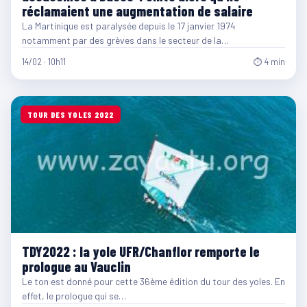
réclamaient une augmentation de salaire
La Martinique est paralysée depuis le 17 janvier 1974
notamment par des grèves dans le secteur de la…
14/02 · 10h11
⏱ 4 min
TOUR DES YOLES 2022
TDY2022 : la yole UFR/Chanflor remporte le
prologue au Vauclin
Le ton est donné pour cette 36ème édition du tour des yoles. En
effet, le prologue qui se…