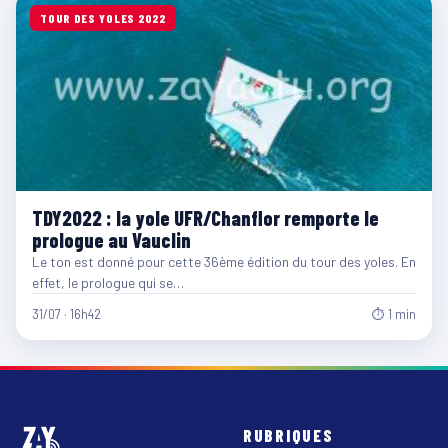
TOUR DES YOLES 2022
TDY2022 : la yole UFR/Chanflor remporte le
prologue au Vauclin
Le ton est donné pour cette 36ème édition du tour des yoles. En
effet, le prologue qui se…
31/07 · 16h42
⏱ 1 min
RUBRIQUES