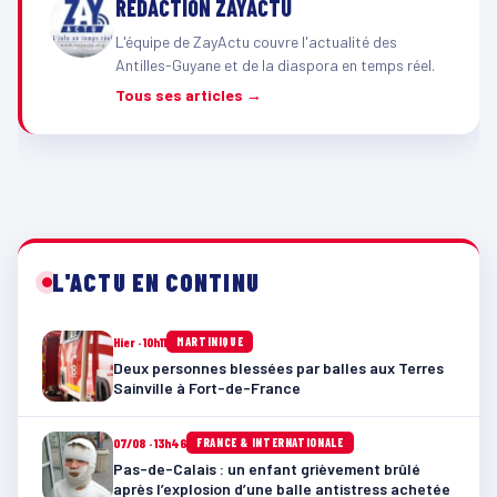
RÉDACTION ZAYACTU
L'équipe de ZayActu couvre l'actualité des
Antilles-Guyane et de la diaspora en temps réel.
Tous ses articles →
L'ACTU EN CONTINU
Hier · 10h11
MARTINIQUE
Deux personnes blessées par balles aux Terres
Sainville à Fort-de-France
07/08 · 13h46
FRANCE & INTERNATIONALE
Pas-de-Calais : un enfant grièvement brûlé
après l’explosion d’une balle antistress achetée