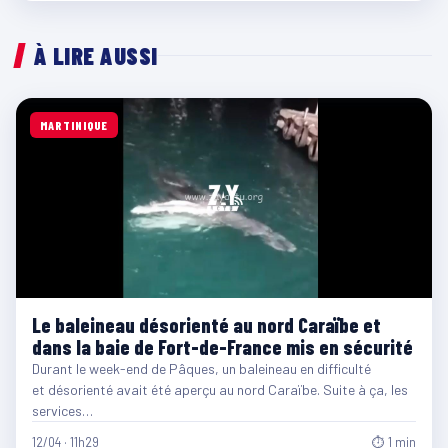
À LIRE AUSSI
MARTINIQUE
Le baleineau désorienté au nord Caraïbe et
dans la baie de Fort-de-France mis en sécurité
Durant le week-end de Pâques, un baleineau en difficulté
et désorienté avait été aperçu au nord Caraïbe. Suite à ça, les
services…
12/04 · 11h29
⏱ 1 min