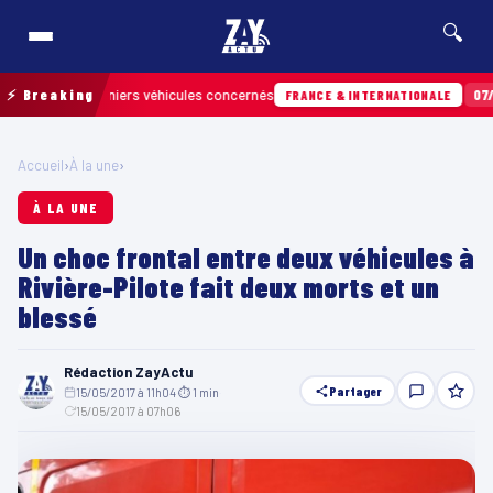
🔍
ver les derniers véhicules concernés
⚡ Breaking
07/08 · 1
FRANCE & INTERNATIONALE
Accueil
›
À la une
›
À LA UNE
Un choc frontal entre deux véhicules à
Rivière-Pilote fait deux morts et un
blessé
Rédaction ZayActu
Partager
15/05/2017 à 11h04
·
⏱ 1 min
·
15/05/2017 à 07h06