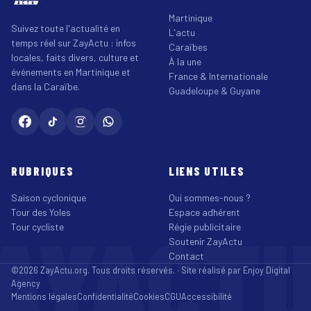
Martinique
Suivez toute l'actualité en
L'actu
temps réel sur ZayActu : infos
Caraïbes
locales, faits divers, culture et
À la une
événements en Martinique et
France & Internationale
dans la Caraïbe.
Guadeloupe & Guyane
RUBRIQUES
LIENS UTILES
Saison cyclonique
Qui sommes-nous ?
Tour des Yoles
Espace adhérent
AYACT
Tour cycliste
Régie publicitaire
Soutenir ZayActu
Contact
©2026 ZayActu.org. Tous droits réservés. · Site réalisé par
Enjoy Digital
Agency
Mentions légales
Confidentialité
Cookies
CGU
Accessibilité