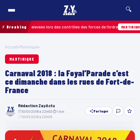
🔍
ractions relevées lors des contrôles des forces de l’ordre
⚡ Breaking
04/
MARTINIQUE
Accueil
›
Martinique
›
MARTINIQUE
Carnaval 2018 : la Foyal’Parade c’est
ce dimanche dans les rues de Fort-de-
France
Rédaction ZayActu
Partager
10/01/2018 à 22h50
·
⏱ 1 min
·
10/01/2018 à 20h05