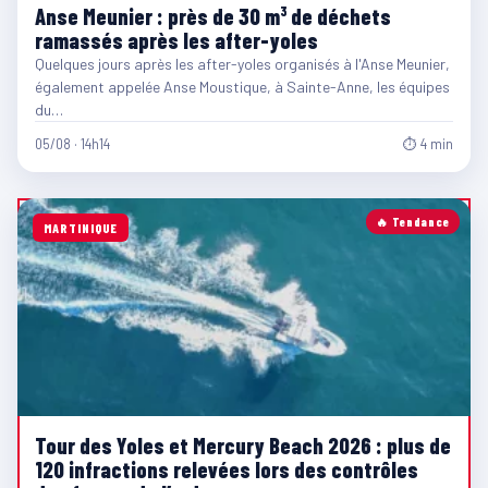
Anse Meunier : près de 30 m³ de déchets
ramassés après les after-yoles
Quelques jours après les after-yoles organisés à l'Anse Meunier,
également appelée Anse Moustique, à Sainte-Anne, les équipes
du…
05/08 · 14h14
⏱ 4 min
🔥 Tendance
MARTINIQUE
Tour des Yoles et Mercury Beach 2026 : plus de
120 infractions relevées lors des contrôles