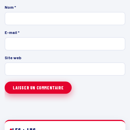
Nom
*
E-mail
*
Site web
LES + LUS