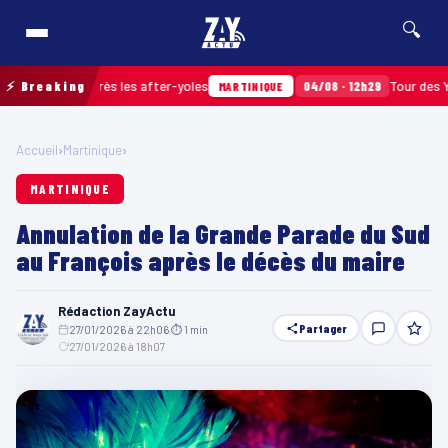
🔍
amassés après les after-yoles
⚡ Breaking
04/08 · 12h29
Tour des Yoles e
MARTINIQUE
Accueil
›
Martinique
›
MARTINIQUE
Annulation de la Grande Parade du Sud
au François après le décès du maire
Rédaction ZayActu
Partager
27/01/2026 à 22h06
·
⏱ 1 min
·
27/01/2026 à 18h07