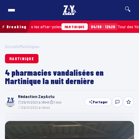
🔍
assés après les after-yoles
⚡ Breaking
04/08 · 12h29
Tour des Yoles et 
MARTINIQUE
Accueil
›
Martinique
›
MARTINIQUE
4 pharmacies vandalisées en
Martinique la nuit dernière
Rédaction ZayActu
Partager
25/11/2021 à 18h41
·
⏱ 1 min
·
25/11/2021 à 14h44