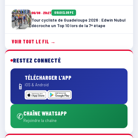
06/08 · 21h27
GUADELOUPE
Tour cycliste de Guadeloupe 2026 : Edwin Nubul
décroche un Top 10 lors de la 7ᵉ étape
VOIR TOUT LE FIL →
RESTEZ CONNECTÉ
TÉLÉCHARGER L'APP
📱
iOS & Android
CHAÎNE WHATSAPP
✆
Rejoindre la chaîne