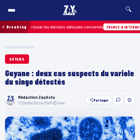
🔍
in pour retrouver les derniers véhicules concernés
⚡ Breaking
FRANCE & INTERNATIONAL
Accueil
›
Guyane
›
GUYANE
Guyane : deux cas suspects du variole
du singe détectés
Rédaction ZayActu
Partager
23/05/2022 à 21h31
·
⏱ 1 min