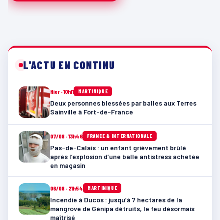
L'ACTU EN CONTINU
Hier · 10h11
MARTINIQUE
Deux personnes blessées par balles aux Terres
Sainville à Fort-de-France
07/08 · 13h46
FRANCE & INTERNATIONALE
Pas-de-Calais : un enfant grièvement brûlé
après l’explosion d’une balle antistress achetée
en magasin
06/08 · 21h54
MARTINIQUE
Incendie à Ducos : jusqu’à 7 hectares de la
mangrove de Génipa détruits, le feu désormais
maîtrisé