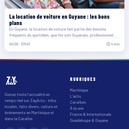
La location de voiture en Guyane : les bons
plans
En Guyane, la location de voiture fait partie des besoins
fréquents du quotidien, que l’on soit Guyanais, professionnel…
04/06 · 07h47
⏱ 4 min
RUBRIQUES
Martinique
Suivez toute l'actualité en
L'actu
temps réel sur ZayActu : infos
Caraïbes
locales, faits divers, culture et
À la une
événements en Martinique et
France & Internationale
dans la Caraïbe.
Guadeloupe & Guyane