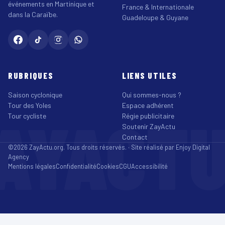
événements en Martinique et
France & Internationale
dans la Caraïbe.
Guadeloupe & Guyane
RUBRIQUES
LIENS UTILES
Saison cyclonique
Qui sommes-nous ?
Tour des Yoles
Espace adhérent
AYACT
Tour cycliste
Régie publicitaire
Soutenir ZayActu
Contact
©2026 ZayActu.org. Tous droits réservés. · Site réalisé par
Enjoy Digital
Agency
Mentions légales
Confidentialité
Cookies
CGU
Accessibilité