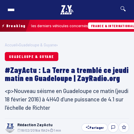
🔍
r retrouver les derniers véhicules concernés
⚡ Breaking
Hi
FRANCE & INTERNATIONALE
Accueil
›
Guadeloupe & Guyane
›
GUADELOUPE & GUYANE
#ZayActu : La Terre a tremblé ce jeudi
matin en Guadeloupe | ZayRadio.org
<p>Nouveau séisme en Guadeloupe ce matin (jeudi
18 février 2016) à 4H40 d'une puissance de 4.1 sur
l'échelle de Richter
Rédaction ZayActu
Partager
18/02/2016 à 15h24
·
⏱ 1 min