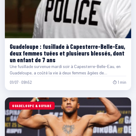
Guadeloupe : fusillade à Capesterre-Belle-Eau,
deux femmes tuées et plusieurs blessés, dont
un enfant de 7 ans
Une fusillade survenue mardi soir à Capesterre-Belle-Eau, en
Guadeloupe, a coûté la vie à deux femmes âgées de…
01/07 · 09h52
⏱ 1 min
GUADELOUPE & GUYANE