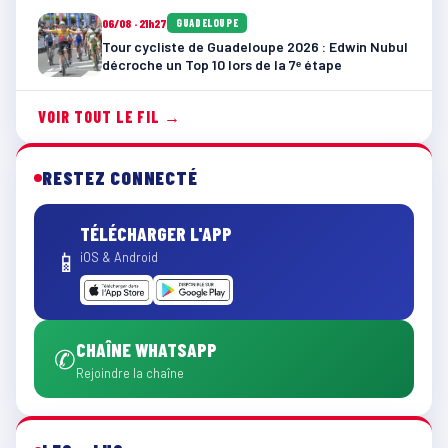
06/08 · 21h27
GUADELOUPE
Tour cycliste de Guadeloupe 2026 : Edwin Nubul
décroche un Top 10 lors de la 7ᵉ étape
VOIR TOUT LE FIL →
RESTEZ CONNECTÉ
TÉLÉCHARGER L'APP
📱
iOS & Android
CHAÎNE WHATSAPP
✆
Rejoindre la chaîne