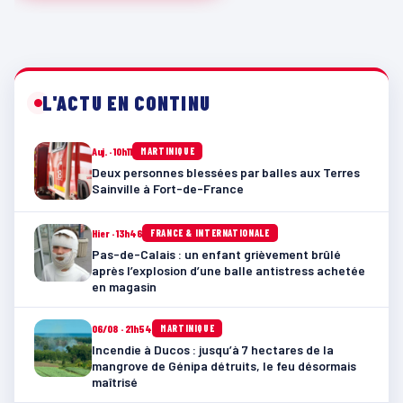
L'ACTU EN CONTINU
Auj. · 10h11
MARTINIQUE
Deux personnes blessées par balles aux Terres
Sainville à Fort-de-France
Hier · 13h46
FRANCE & INTERNATIONALE
Pas-de-Calais : un enfant grièvement brûlé
après l’explosion d’une balle antistress achetée
en magasin
06/08 · 21h54
MARTINIQUE
Incendie à Ducos : jusqu’à 7 hectares de la
mangrove de Génipa détruits, le feu désormais
maîtrisé