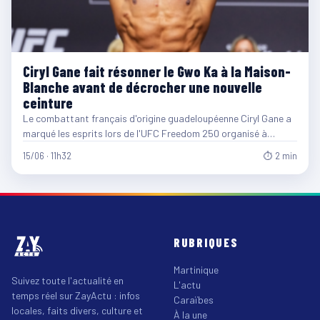
Ciryl Gane fait résonner le Gwo Ka à la Maison-
Blanche avant de décrocher une nouvelle
ceinture
Le combattant français d'origine guadeloupéenne Ciryl Gane a
marqué les esprits lors de l'UFC Freedom 250 organisé à…
15/06 · 11h32
⏱ 2 min
RUBRIQUES
Martinique
Suivez toute l'actualité en
L'actu
temps réel sur ZayActu : infos
Caraïbes
locales, faits divers, culture et
À la une